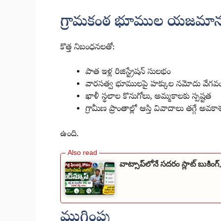
గ్రామకంఠ భూముల యజమాన
కొత్త నిబంధనలతో:
పాత ఇళ్ల రిజిస్ట్రేషన్ సులభం
వారసత్వ భూములపై హక్కుల నమోదు వేగవ
ఖాళీ స్థలాల కొనుగోలు, అమ్మకాలకు స్పష్టత
గ్రామీణ ప్రాంతాల్లో ఆస్తి వివాదాలు తగ్గే అవకా
ఉంది.
వాట్సాప్‌లోనే సదరం స్లాట్ బుకింగ్, స
ముగింపు