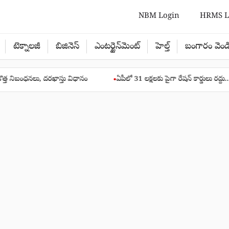
NBM Login
HRMS L
టెక్నాలజీ
బిజినెస్
ఎంటర్టైన్‌మెంట్
హెల్త్‌
బంగారం వెండ
దరఖాస్తు విధానం
ఏపీలో 31 లక్షలకు పైగా రేషన్ కార్డులు రద్దు.. కేంద్రం కీలక ప్
●