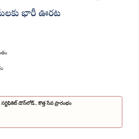
ులకు భారీ ఊరట
ంతం
శం
ర్టిఫికెట్ డౌన్‌లోడ్.. కొత్త సేవ ప్రారంభం