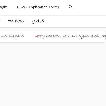
ogin
GSWS Application Forms
ి
రాశి ఫలాలు
ట్రెండింగ్
రకటన
వాట్సాప్‌లోనే సదరం స్లాట్ బుకింగ్, సర్టిఫికెట్ డౌన్‌లోడ్.. కొత్త సేవ ప్రారంభం
●