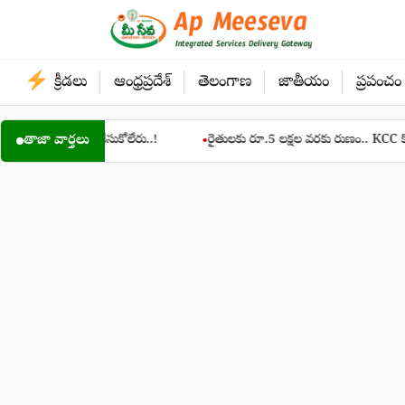
Skip
to
content
క్రీడలు
ఆంధ్రప్రదేశ్
తెలంగాణ
జాతీయం
ప్రపంచం
బుక్‌ చేసుకోలేరు..!
తాజా వార్తలు
రైతులకు రూ.5 లక్షల వరకు రుణం.. KCC కొత్త నిబంధనలు, 
●