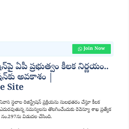
Join Now
ేషన్‌పై ఏపీ ప్రభుత్వం కీలక నిర్ణయం..
రేషన్‌కు అవకాశం |
 Site
నివాస స్థలాల రిజిస్ట్రేషన్ ప్రక్రియను సులభతరం చేస్తూ కీలక
లో ఎదురవుతున్న సమస్యలను తొలగించేందుకు రెవెన్యూ శాఖ ప్రత్యేక
వో నం.297ను విడుదల చేసింది.