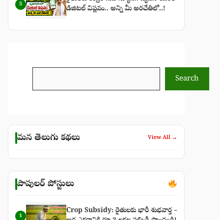
5
డిజిటల్ విప్లవం.. అన్ని మీ అరచేతిలో..!
Search
Search
మన తెలుగు కథలు
View All →
పాపులర్ పోస్టులు
Crop Subsidy: రైతులకు భారీ శుభవార్త –
1