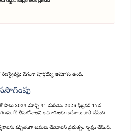
లు రద్దు.. కేంద్రం కీలక ప్రకటన
రిజిస్ట్రేషన్లు వేగంగా పూర్తయ్యే అవకాశం ఉంది.
ొనసాగింపు
61తో పాటు 2023 మార్చి 31 మరియు 2026 ఫిబ్రవరి 17న
ిగణనలోకి తీసుకోవాలని అధికారులకు ఆదేశాలు జారీ చేసింది.
్శకాలను కచ్చితంగా అమలు చేయాలని ప్రభుత్వం స్పష్టం చేసింది.