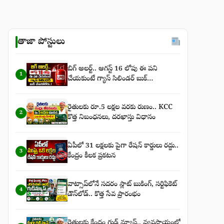
తాజా పోస్టులు
బిగ్‌ అలర్ట్‌.. ఆగస్ట్‌ 16 లోపు ఈ పని
1
చేయకుంటే గ్యాస్‌ సిలిండర్‌ బుక్‌
చేసుకోలేరు..!
రైతులకు రూ.5 లక్షల వరకు రుణం.. KCC
2
కొత్త నిబంధనలు, దరఖాస్తు విధానం
ఏపీలో 31 లక్షలకు పైగా రేషన్ కార్డులు రద్దు..
3
కేంద్రం కీలక ప్రకటన
వాట్సాప్‌లోనే సదరం స్లాట్ బుకింగ్, సర్టిఫికెట్
4
డౌన్‌లోడ్.. కొత్త సేవ ప్రారంభం
రైతులకు కేంద్రం గుడ్ న్యూస్.. వ్యవసాయంలో