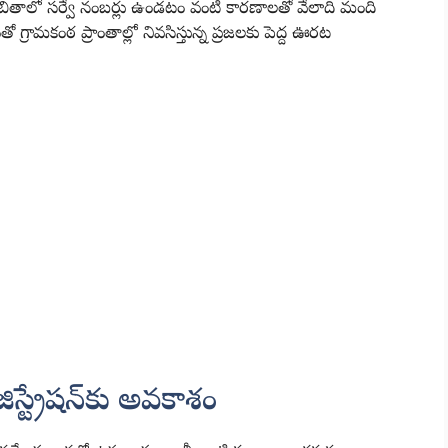
 జాబితాలో సర్వే నంబర్లు ఉండటం వంటి కారణాలతో వేలాది మంది
తో గ్రామకంఠ ప్రాంతాల్లో నివసిస్తున్న ప్రజలకు పెద్ద ఊరట
జిస్ట్రేషన్‌కు అవకాశం