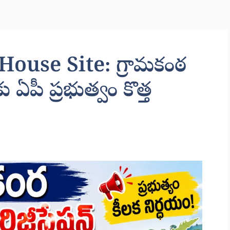
use Site: గ్రామకంఠ
‌కు ఏపీ ప్రభుత్వం కొత్త