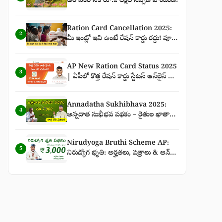
అర ఎకరానికి రూ.2 లక్షల సబ్సిడీ పొందండి!
Ration Card Cancellation 2025:
2
మీ ఇంట్లో ఇవి ఉంటే రేషన్ కార్డు రద్దు! పూర్తి
వివరాలు
AP New Ration Card Status 2025
3
| ఏపీలో కొత్త రేషన్ కార్డు స్టేటస్ ఆన్‌లైన్ &
WhatsApp ద్వారా చెక్ చేసే పూర్తి గైడ్
Annadatha Sukhibhava 2025:
4
అన్నదాత సుఖీభవ పథకం – రైతుల ఖాతాల్లో
ఈసారి పక్కా రూ.7,000 జమ – కొత్త తేదీ
ప్రకటన పూర్తి వివరాలు
Nirudyoga Bruthi Scheme AP:
5
నిరుద్యోగ భృతి: అర్హతలు, పత్రాలు & ఆన్‌లైన్
దరఖాస్తు విధానం | ₹3,000 నిరుద్యోగ భృతి
తాజా వార్తలు