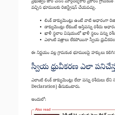
ప్రభుత్వం జారీ చేసిన మార్గదర్శకాల ప్రకారం గ్రామకంఠ
వచ్చిన భూములకు రిజిస్ట్రేషన్ చేయవచ్చు.
లింక్ డాక్యుమెంట్లు ఉంటే వాటి ఆధారంగా రిజిస్
డాక్యుమెంట్లు లేకుంటే ఆస్తిపన్ను రశీదు ఆధారంగ
ఖాళీ స్థలాల విషయంలో ఖాళీ స్థలం పన్ను ర
ఎలాంటి పత్రాలు లేకపోయినా స్వీయ ధ్రువీకరణత
ఈ నిర్ణయం వల్ల గ్రామకంఠ భూములపై హక్కులు కలిగ
స్వీయ ధ్రువీకరణ ఎలా పనిచేస్
ఎలాంటి లింక్ డాక్యుమెంట్లు లేదా పన్ను రశీదులు లేని 
Declaration) తీసుకుంటారు.
అందులో: