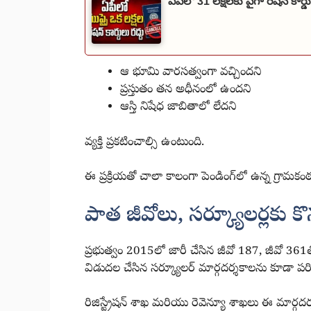
ఏపీలో 31 లక్షలకు పైగా రేషన్ కార్డు
ఆ భూమి వారసత్వంగా వచ్చిందని
ప్రస్తుతం తన అధీనంలో ఉందని
ఆస్తి నిషేధ జాబితాలో లేదని
వ్యక్తి ప్రకటించాల్సి ఉంటుంది.
ఈ ప్రక్రియతో చాలా కాలంగా పెండింగ్‌లో ఉన్న గ్రామకంఠ 
పాత జీవోలు, సర్క్యూలర్లకు క
ప్రభుత్వం 2015లో జారీ చేసిన జీవో 187, జీవో 3
విడుదల చేసిన సర్క్యూలర్ మార్గదర్శకాలను కూడా పర
రిజిస్ట్రేషన్ శాఖ మరియు రెవెన్యూ శాఖలు ఈ మార్గదర