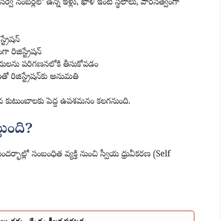
 సర్వే నంబర్లలో ఉన్న ఇళ్లు, ఖాళీ ఇంటి స్థలాలు, వారసత్వంగా
ట్రేషన్
ా రిజిస్ట్రేషన్
శీదులను పరిగణనలోకి తీసుకోవడం
ో రిజిస్ట్రేషన్‌కు అనుమతి
ిన కుటుంబాలకు పెద్ద ఉపశమనం కలగనుంది.
తుంది?
సందర్భాల్లో సంబంధిత వ్యక్తి నుంచి స్వీయ ధ్రువీకరణ (Self