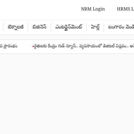
NBM Login
HRMS L
టెక్నాలజీ
బిజినెస్
ఎంటర్టైన్‌మెంట్
హెల్త్‌
బంగారం వెండ
రైతులకు కేంద్రం గుడ్ న్యూస్.. వ్యవసాయంలో డిజిటల్ విప్లవం.. అన్ని మీ అరచేత
●