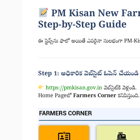
PM Kisan New Farm
Step-by-Step Guide
ఈ స్టెప్స్‌ను ఫాలో అయితే ఎవరైనా సులభంగా PM-K
Step 1: అధికారిక వెబ్‌సైట్ ఓపెన్ చేయండి
https://pmkisan.gov.in
వెబ్‌సైట్‌కి వెళ్లండి.
Home Pageలో
Farmers Corner
కనిపిస్తుంది.