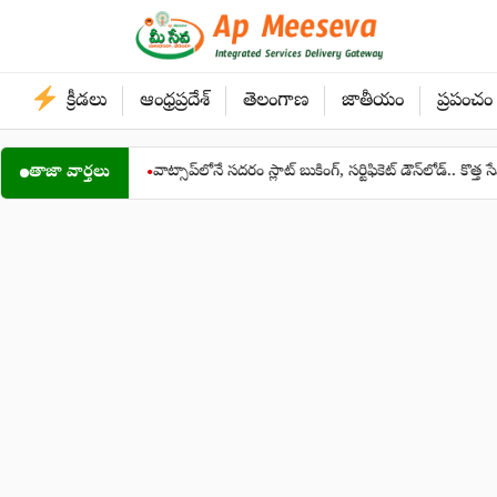
Skip
to
content
క్రీడలు
ఆంధ్రప్రదేశ్
తెలంగాణ
జాతీయం
ప్రపంచం
రకటన
తాజా వార్తలు
వాట్సాప్‌లోనే సదరం స్లాట్ బుకింగ్, సర్టిఫికెట్ డౌన్‌లోడ్.. కొత్త సేవ ప్రారంభం
●