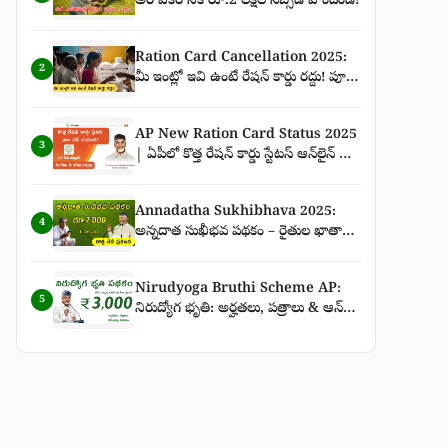
అర ఎకరానికి రూ.2 లక్షల సబ్సిడీ పొందండి!
Ration Card Cancellation 2025:
2
మీ ఇంట్లో ఇవి ఉంటే రేషన్ కార్డు రద్దు! పూర్తి
వివరాలు
AP New Ration Card Status 2025
3
| ఏపీలో కొత్త రేషన్ కార్డు స్టేటస్ ఆన్‌లైన్ &
WhatsApp ద్వారా చెక్ చేసే పూర్తి గైడ్
Annadatha Sukhibhava 2025:
4
అన్నదాత సుఖీభవ పథకం – రైతుల ఖాతాల్లో
ఈసారి పక్కా రూ.7,000 జమ – కొత్త తేదీ
ప్రకటన పూర్తి వివరాలు
Nirudyoga Bruthi Scheme AP:
5
నిరుద్యోగ భృతి: అర్హతలు, పత్రాలు & ఆన్‌లైన్
దరఖాస్తు విధానం | ₹3,000 నిరుద్యోగ భృతి
తాజా వార్తలు