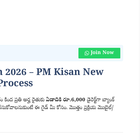
Join Now
n 2026 –
PM Kisan
New
Process
 కింద ప్రతి అర్హ రైతుకు
ఏడాదికి రూ.6,000
డైరెక్ట్‌గా బ్యాంక్
ుకోవాలనుకుంటే ఈ గైడ్ మీ కోసం. మొత్తం ప్రక్రియ మొబైల్/