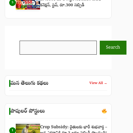
5
కనెక్షన్, స్టవ్, రూ.300 సబ్సిడీ
Search
Search
మన తెలుగు కథలు
View All →
పాపులర్ పోస్టులు
Crop Subsidy: రైతులకు భారీ శుభవార్త –
1