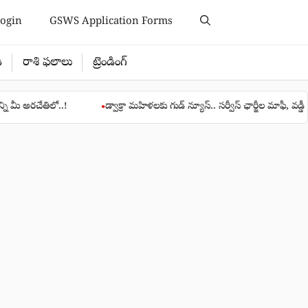
ogin
GSWS Application Forms
ి
రాశి ఫలాలు
ట్రెండింగ్
ిలో..!
డ్వాక్రా మహిళలకు గుడ్ న్యూస్.. సర్వీస్ ఛార్జీల మాఫీ, వడ్డీ రేటు తగ్గింపు
●