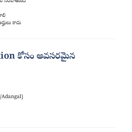
 సరిపోతుంది
ాలి
ర్హులు కాదు
tion కోసం అవసరమైన
/Adangal)