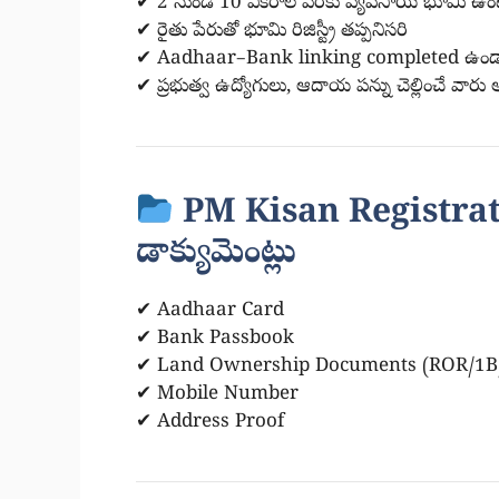
✔ 2 నుండి 10 ఎకరాల వరకు వ్యవసాయ భూమి ఉంటే
✔ రైతు పేరుతో భూమి రిజిస్ట్రీ తప్పనిసరి
✔ Aadhaar–Bank linking completed ఉండ
✔ ప్రభుత్వ ఉద్యోగులు, ఆదాయ పన్ను చెల్లించే వారు అ
PM Kisan Registra
డాక్యుమెంట్లు
✔ Aadhaar Card
✔ Bank Passbook
✔ Land Ownership Documents (ROR/1B
✔ Mobile Number
✔ Address Proof