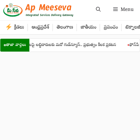
Skip
Menu
to
content
క్రీడలు
ఆంధ్రప్రదేశ్
తెలంగాణ
జాతీయం
ప్రపంచం
టెక్నాలజ
 వందనం రూ.13వేలపై లబ్ధిదారులకు మరో గుడ్‌న్యూస్.. ప్రభుత్వం కీలక ప్రకటన
తాజా వార్తలు
ఫోన్‌పే ఉన
●