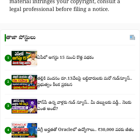
material infringes your copyright, consult a
legal professional before filing a notice.
తాజా పోస్టులు
ఏపీలో ఆగస్టు 15 నుంచి కొత్త పథకం
1
తల్లికి వందనం రూ.13వేలపై లబ్ధిదారులకు మరో గుడ్‌న్యూస్..
2
ప్రభుత్వం కీలక ప్రకటన
ఫోన్‌పే ఉన్న వాళ్లకు గుడ్ న్యూస్.. మీ డబ్బులకు వడ్డీ.. నెలకు
3
ఎంత అంటే?
డిగ్రీ అర్హతతో Oracleలో ఉద్యోగాలు.. ₹30,000 వరకు జీతం
4