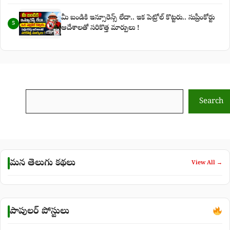
మీ బండికి ఇన్సూరెన్స్ లేదా.. ఇక పెట్రోల్ కొట్టరు.. సుప్రీంకోర్టు
5
ఆదేశాలతో సరికొత్త మార్పులు !
Search
Search
మన తెలుగు కథలు
View All →
పాపులర్ పోస్టులు