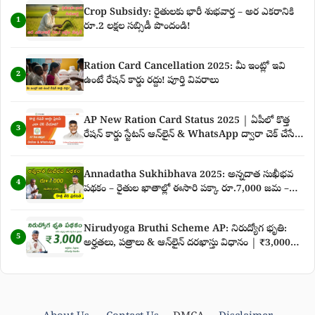
Crop Subsidy: రైతులకు భారీ శుభవార్త – అర ఎకరానికి
1
రూ.2 లక్షల సబ్సిడీ పొందండి!
Ration Card Cancellation 2025: మీ ఇంట్లో ఇవి
2
ఉంటే రేషన్ కార్డు రద్దు! పూర్తి వివరాలు
AP New Ration Card Status 2025 | ఏపీలో కొత్త
3
రేషన్ కార్డు స్టేటస్ ఆన్‌లైన్ & WhatsApp ద్వారా చెక్ చేసే
పూర్తి గైడ్
Annadatha Sukhibhava 2025: అన్నదాత సుఖీభవ
4
పథకం – రైతుల ఖాతాల్లో ఈసారి పక్కా రూ.7,000 జమ –
కొత్త తేదీ ప్రకటన పూర్తి వివరాలు
Nirudyoga Bruthi Scheme AP: నిరుద్యోగ భృతి:
5
అర్హతలు, పత్రాలు & ఆన్‌లైన్ దరఖాస్తు విధానం | ₹3,000
నిరుద్యోగ భృతి తాజా వార్తలు