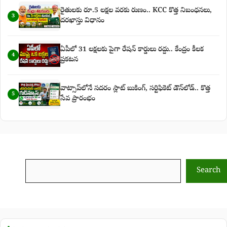
రైతులకు రూ.5 లక్షల వరకు రుణం.. KCC కొత్త నిబంధనలు,
3
దరఖాస్తు విధానం
ఏపీలో 31 లక్షలకు పైగా రేషన్ కార్డులు రద్దు.. కేంద్రం కీలక
4
ప్రకటన
వాట్సాప్‌లోనే సదరం స్లాట్ బుకింగ్, సర్టిఫికెట్ డౌన్‌లోడ్.. కొత్త
5
సేవ ప్రారంభం
Search
Search