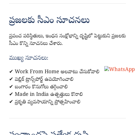
ప్రజలకు సీఎం సూచనలు
ప్రపంచ పరిస్థితులు, ఇంధన సంక్షోభాన్ని దృష్టిలో పెట్టుకుని ప్రజలకు
సీఎం కొన్ని సూచనలు చేశారు.
ముఖ్య సూచనలు:
✔ Work From Home అలవాటు చేసుకోవాలి
✔ పబ్లిక్ ట్రాన్స్‌పోర్ట్ ఉపయోగించాలి
✔ బంగారం కొనుగోలు తగ్గించాలి
✔ Made in India ఉత్పత్తులు కొనాలి
✔ ప్రకృతి వ్యవసాయాన్ని ప్రోత్సహించాలి