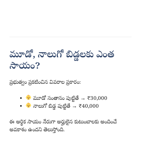
మూడో, నాలుగో బిడ్డలకు ఎంత
సాయం?
ప్రభుత్వం ప్రకటించిన వివరాల ప్రకారం:
మూడో సంతానం పుట్టితే → ₹30,000
నాలుగో బిడ్డ పుట్టితే → ₹40,000
ఈ ఆర్థిక సాయం నేరుగా అర్హులైన కుటుంబాలకు అందించే
అవకాశం ఉందని తెలుస్తోంది.