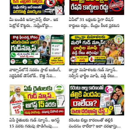
మీ బండికి ఇన్సూరెన్స్ లేదా.. ఇక
ఏపీలో 31 లక్షలకు పైగా రేషన్
పెట్రోల్ కొట్టరు.. సుప్రీంకోర్టు
కార్డులు రద్దు.. కేంద్రం కీలక ప్రకటన
ఆదేశాలతో సరికొత్త మార్పులు !
వాట్సాప్‌లోనే సదరం స్లాట్ బుకింగ్,
డ్వాక్రా మహిళలకు గుడ్ న్యూస్..
సర్టిఫికెట్ డౌన్‌లోడ్.. కొత్త సేవ
సర్వీస్ ఛార్జీల మాఫీ, వడ్డీ రేటు
ప్రారంభం
తగ్గింపు
ఏపీ రైతులకు గుడ్ న్యూస్.. ఆగస్ట్
కరెంటు బిల్లు కారణంతో తల్లికి
15 వరకు గడువు పొడిగింపు..
వందనం రాలేదా? ఇలా దరఖాస్తు
దరఖాస్తు చేస్కోండి చాలు..
చేస్తే..!