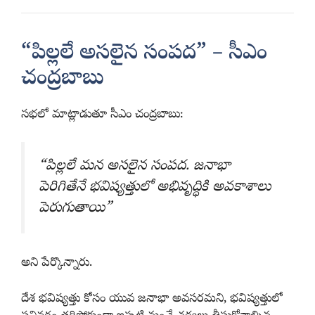
“పిల్లలే అసలైన సంపద” – సీఎం
చంద్రబాబు
సభలో మాట్లాడుతూ సీఎం చంద్రబాబు:
“పిల్లలే మన అసలైన సంపద. జనాభా
పెరిగితేనే భవిష్యత్తులో అభివృద్ధికి అవకాశాలు
పెరుగుతాయి”
అని పేర్కొన్నారు.
దేశ భవిష్యత్తు కోసం యువ జనాభా అవసరమని, భవిష్యత్తులో