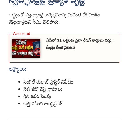
స్వచ్ఛాంధ్రపై ప్రత్యేక దృష్టి
రాష్ట్రంలో స్వచ్ఛాంధ్ర కార్యక్రమాన్ని మరింత వేగవంతం
చేస్తున్నామని సీఎం తెలిపారు.
ఏపీలో 31 లక్షలకు పైగా రేషన్ కార్డులు రద్దు..
కేంద్రం కీలక ప్రకటన
లక్ష్యాలు:
సింగిల్ యూజ్ ప్లాస్టిక్ నిషేధం
నెట్ జీరో వేస్ట్ గ్రామాలు
గ్రీన్ కవర్ పెంపు
చెత్త రహిత ఆంధ్రప్రదేశ్