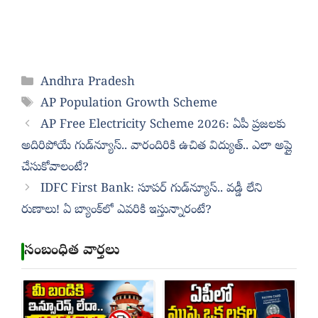
Categories
Andhra Pradesh
Tags
AP Population Growth Scheme
AP Free Electricity Scheme 2026: ఏపీ ప్రజలకు
అదిరిపోయే గుడ్‌న్యూస్.. వారందిరికి ఉచిత విద్యుత్.. ఎలా అప్లై
చేసుకోవాలంటే?
IDFC First Bank: సూపర్‌ గుడ్‌న్యూస్‌.. వడ్డీ లేని
రుణాలు! ఏ బ్యాంక్‌లో ఎవరికి ఇస్తున్నారంటే?
సంబంధిత వార్తలు