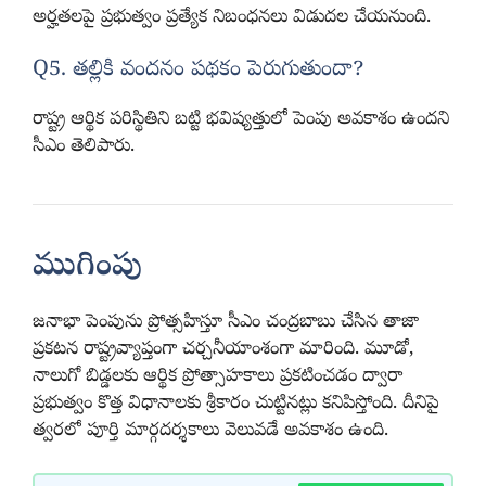
అర్హతలపై ప్రభుత్వం ప్రత్యేక నిబంధనలు విడుదల చేయనుంది.
Q5. తల్లికి వందనం పథకం పెరుగుతుందా?
రాష్ట్ర ఆర్థిక పరిస్థితిని బట్టి భవిష్యత్తులో పెంపు అవకాశం ఉందని
సీఎం తెలిపారు.
ముగింపు
జనాభా పెంపును ప్రోత్సహిస్తూ సీఎం చంద్రబాబు చేసిన తాజా
ప్రకటన రాష్ట్రవ్యాప్తంగా చర్చనీయాంశంగా మారింది. మూడో,
నాలుగో బిడ్డలకు ఆర్థిక ప్రోత్సాహకాలు ప్రకటించడం ద్వారా
ప్రభుత్వం కొత్త విధానాలకు శ్రీకారం చుట్టినట్లు కనిపిస్తోంది. దీనిపై
త్వరలో పూర్తి మార్గదర్శకాలు వెలువడే అవకాశం ఉంది.