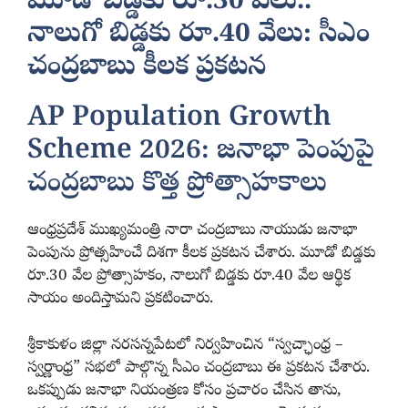
మూడో బిడ్డకు రూ.30 వేలు..
నాలుగో బిడ్డకు రూ.40 వేలు: సీఎం
చంద్రబాబు కీలక ప్రకటన
AP Population Growth
Scheme 2026: జనాభా పెంపుపై
చంద్రబాబు కొత్త ప్రోత్సాహకాలు
ఆంధ్రప్రదేశ్ ముఖ్యమంత్రి నారా చంద్రబాబు నాయుడు జనాభా
పెంపును ప్రోత్సహించే దిశగా కీలక ప్రకటన చేశారు. మూడో బిడ్డకు
రూ.30 వేల ప్రోత్సాహకం, నాలుగో బిడ్డకు రూ.40 వేల ఆర్థిక
సాయం అందిస్తామని ప్రకటించారు.
శ్రీకాకుళం జిల్లా నరసన్నపేటలో నిర్వహించిన “స్వచ్ఛాంధ్ర –
స్వర్ణాంధ్ర” సభలో పాల్గొన్న సీఎం చంద్రబాబు ఈ ప్రకటన చేశారు.
ఒకప్పుడు జనాభా నియంత్రణ కోసం ప్రచారం చేసిన తాను,