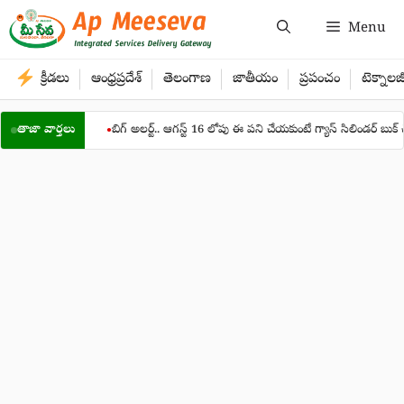
Skip
Menu
to
content
క్రీడలు
ఆంధ్రప్రదేశ్
తెలంగాణ
జాతీయం
ప్రపంచం
టెక్నాలజ
పులు !
తాజా వార్తలు
బిగ్‌ అలర్ట్‌.. ఆగస్ట్‌ 16 లోపు ఈ పని చేయకుంటే గ్యాస్‌ సిలిండర్‌ బుక్‌ చేసుకోలేరు..
●