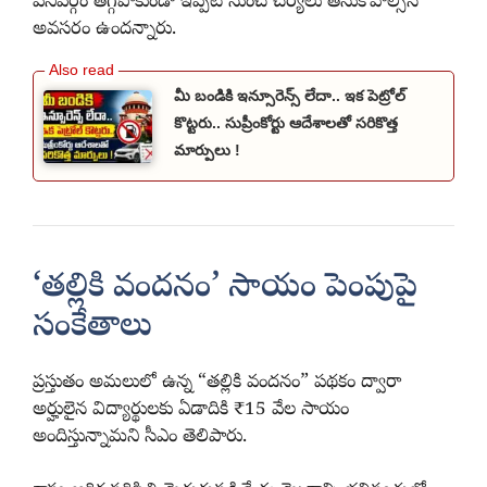
పనివర్గం తగ్గిపోకుండా ఇప్పటి నుంచే చర్యలు తీసుకోవాల్సిన
అవసరం ఉందన్నారు.
మీ బండికి ఇన్సూరెన్స్ లేదా.. ఇక పెట్రోల్
కొట్టరు.. సుప్రీంకోర్టు ఆదేశాలతో సరికొత్త
మార్పులు !
‘తల్లికి వందనం’ సాయం పెంపుపై
సంకేతాలు
ప్రస్తుతం అమలులో ఉన్న “తల్లికి వందనం” పథకం ద్వారా
అర్హులైన విద్యార్థులకు ఏడాదికి ₹15 వేల సాయం
అందిస్తున్నామని సీఎం తెలిపారు.