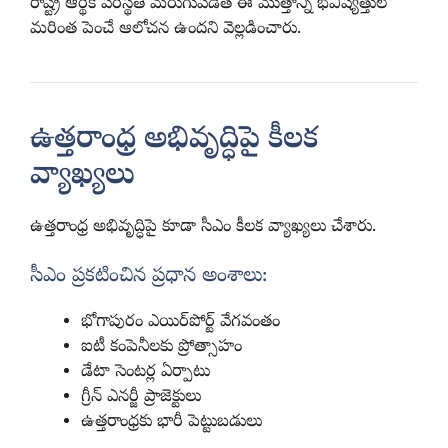
రాష్ట్ర ఆర్థిక పరిస్థితి మెరుగుపడితే ఈ మొత్తాన్ని భవిష్యత్తులో
మరింత పెంచే ఆలోచన ఉందని వెల్లడించారు.
ఉత్తరాంధ్ర అభివృద్ధిపై కీలక
వ్యాఖ్యలు
ఉత్తరాంధ్ర అభివృద్ధిపై కూడా సీఎం కీలక వ్యాఖ్యలు చేశారు.
సీఎం ప్రకటించిన ప్రధాన అంశాలు:
భోగాపురం ఎయిర్‌పోర్ట్ వేగవంతం
ఐటీ కంపెనీలకు ప్రోత్సాహం
డేటా సెంటర్ల ఏర్పాటు
గ్రీన్ ఎనర్జీ ప్రాజెక్టులు
ఉత్తరాంధ్రకు భారీ పెట్టుబడులు