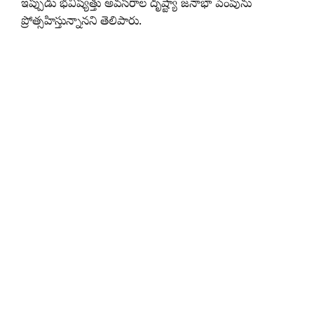
ఇప్పుడు భవిష్యత్తు అవసరాల దృష్ట్యా జనాభా పెంపును
ప్రోత్సహిస్తున్నానని తెలిపారు.