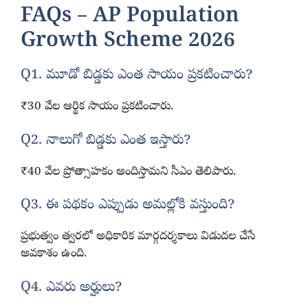
FAQs – AP Population
Growth Scheme 2026
Q1. మూడో బిడ్డకు ఎంత సాయం ప్రకటించారు?
₹30 వేల ఆర్థిక సాయం ప్రకటించారు.
Q2. నాలుగో బిడ్డకు ఎంత ఇస్తారు?
₹40 వేల ప్రోత్సాహకం అందిస్తామని సీఎం తెలిపారు.
Q3. ఈ పథకం ఎప్పుడు అమల్లోకి వస్తుంది?
ప్రభుత్వం త్వరలో అధికారిక మార్గదర్శకాలు విడుదల చేసే
అవకాశం ఉంది.
Q4. ఎవరు అర్హులు?