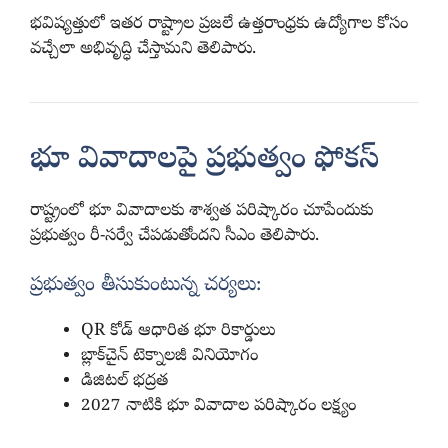
భవిష్యత్తులో ఇతర రాష్ట్రాల ప్రజలే ఉత్తరాంధ్రకు ఉద్యోగాల కోసం
వచ్చేలా అభివృద్ధి చేస్తామని తెలిపారు.
భూ వివాదాలపై ప్రభుత్వం ఫోకస్
రాష్ట్రంలో భూ వివాదాలకు శాశ్వత పరిష్కారం చూపేందుకు
ప్రభుత్వం రీ-సర్వే చేపడుతోందని సీఎం తెలిపారు.
ప్రభుత్వం తీసుకుంటున్న చర్యలు:
QR కోడ్ ఆధారిత భూ రికార్డులు
బ్లాక్‌చైన్ టెక్నాలజీ వినియోగం
డిజిటల్ భద్రత
2027 నాటికి భూ వివాదాల పరిష్కారం లక్ష్యం