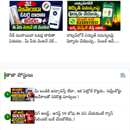
నేడే ముసాయిదా ఓటర్ల జాబితా
వాట్సప్‌లోనే విద్యుత్ సమస్యలపై
విడుదల.. మీ పేరు వెంటనే చెక్
ఫిర్యాదు చేయొచ్చు.. నెంబర్ ఇదే..
చేసుకోండి
ఒక్క మెస్సేజ్ చేస్తే చాలు..
తాజా పోస్టులు
మీ బండికి ఇన్సూరెన్స్ లేదా.. ఇక పెట్రోల్ కొట్టరు.. సుప్రీంకోర్టు
1
ఆదేశాలతో సరికొత్త మార్పులు !
బిగ్‌ అలర్ట్‌.. ఆగస్ట్‌ 16 లోపు ఈ పని చేయకుంటే గ్యాస్‌
2
సిలిండర్‌ బుక్‌ చేసుకోలేరు..!