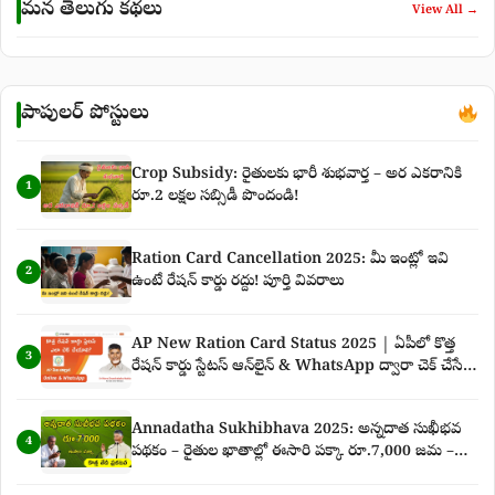
మన తెలుగు కథలు
View All →
పాపులర్ పోస్టులు
Crop Subsidy: రైతులకు భారీ శుభవార్త – అర ఎకరానికి
1
రూ.2 లక్షల సబ్సిడీ పొందండి!
Ration Card Cancellation 2025: మీ ఇంట్లో ఇవి
2
ఉంటే రేషన్ కార్డు రద్దు! పూర్తి వివరాలు
AP New Ration Card Status 2025 | ఏపీలో కొత్త
3
రేషన్ కార్డు స్టేటస్ ఆన్‌లైన్ & WhatsApp ద్వారా చెక్ చేసే
పూర్తి గైడ్
Annadatha Sukhibhava 2025: అన్నదాత సుఖీభవ
4
పథకం – రైతుల ఖాతాల్లో ఈసారి పక్కా రూ.7,000 జమ –
కొత్త తేదీ ప్రకటన పూర్తి వివరాలు