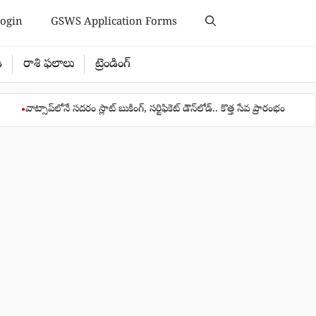
ogin
GSWS Application Forms
ి
రాశి ఫలాలు
ట్రెండింగ్
‌లోనే సదరం స్లాట్ బుకింగ్, సర్టిఫికెట్ డౌన్‌లోడ్.. కొత్త సేవ ప్రారంభం
రైతులకు కేం
●