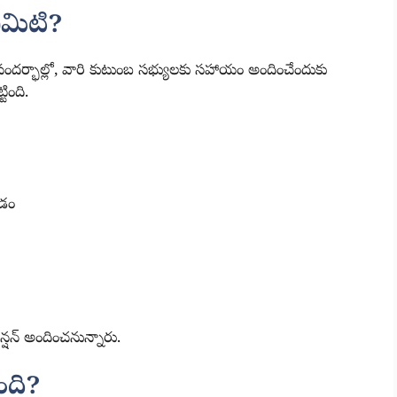
మిటి?
న సందర్భాల్లో, వారి కుటుంబ సభ్యులకు సహాయం అందించేందుకు
్టింది.
వడం
ెన్షన్ అందించనున్నారు.
ంది?