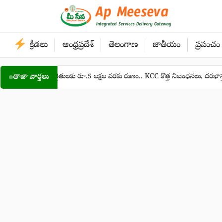
Skip
to
content
క్రీడలు
ఆంధ్రప్రదేశ్
తెలంగాణ
జాతీయం
ప్రపంచం
తాజా వార్తలు
రైతులకు రూ.5 లక్షల వరకు రుణం.. KCC కొత్త నిబంధనలు, దరఖాస్తు విధానం
●