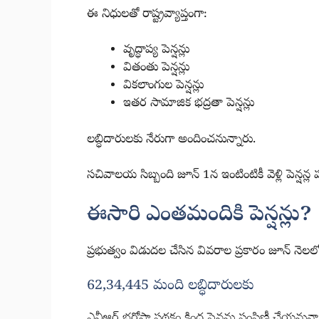
ఈ నిధులతో రాష్ట్రవ్యాప్తంగా:
వృద్ధాప్య పెన్షన్లు
వితంతు పెన్షన్లు
వికలాంగుల పెన్షన్లు
ఇతర సామాజిక భద్రతా పెన్షన్లు
లబ్ధిదారులకు నేరుగా అందించనున్నారు.
సచివాలయ సిబ్బంది జూన్ 1న ఇంటింటికీ వెళ్లి పెన్షన్ల 
ఈసారి ఎంతమందికి పెన్షన్లు?
ప్రభుత్వం విడుదల చేసిన వివరాల ప్రకారం జూన్ నెలల
62,34,445 మంది లబ్ధిదారులకు
ఎన్టీఆర్ భరోసా పథకం కింద పెన్షన్లు పంపిణీ చేయనున్న