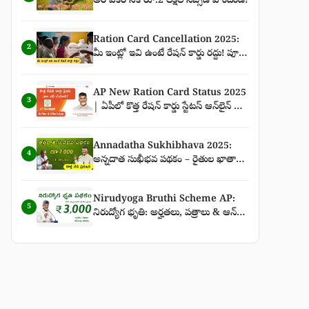
అర ఎకరానికి రూ.2 లక్షల సబ్సిడీ పొందండి!
Ration Card Cancellation 2025:
2
మీ ఇంట్లో ఇవి ఉంటే రేషన్ కార్డు రద్దు! పూర్తి
వివరాలు
AP New Ration Card Status 2025
3
| ఏపీలో కొత్త రేషన్ కార్డు స్టేటస్ ఆన్‌లైన్ &
WhatsApp ద్వారా చెక్ చేసే పూర్తి గైడ్
Annadatha Sukhibhava 2025:
4
అన్నదాత సుఖీభవ పథకం – రైతుల ఖాతాల్లో
ఈసారి పక్కా రూ.7,000 జమ – కొత్త తేదీ
ప్రకటన పూర్తి వివరాలు
Nirudyoga Bruthi Scheme AP:
5
నిరుద్యోగ భృతి: అర్హతలు, పత్రాలు & ఆన్‌లైన్
దరఖాస్తు విధానం | ₹3,000 నిరుద్యోగ భృతి
తాజా వార్తలు