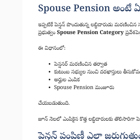
Spouse Pension అంటే ఏ
ఇప్పటికే పెన్షన్ పొందుతున్న లబ్ధిదారుడు మరణించి
ప్రభుత్వం
Spouse Pension Category
ప్రవేశపెట
ఈ విధానంలో:
పెన్షనర్ మరణించిన తర్వాత
కుటుంబ సభ్యుల నుంచి దరఖాస్తులు తీసుకో
అర్హుల ఎంపిక
Spouse Pension మంజూరు
చేయబడుతుంది.
జూన్ నెలలో ఎంపికైన కొత్త లబ్ధిదారులకు తొలిసారిగా ప
పెన్షన్ పంపిణీ ఎలా జరుగుతు