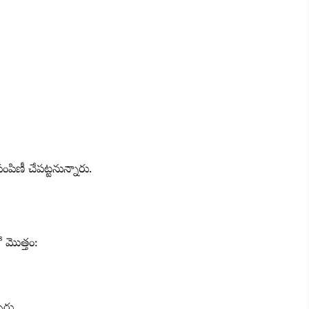
పంపిణీ చేపట్టనున్నారు.
ో మొత్తం:
ారు.