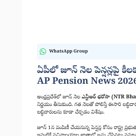
WhatsApp Group
ఏపీలో జూన్ నెల పెన్షన్లపై కీలక 
AP Pension News 202
ఆంధ్రప్రదేశ్‌లో జూన్ నెల
ఎన్టీఆర్ భరోసా (NTR 
నిర్ణయం తీసుకుంది. గత నెలతో పోలిస్తే ఈసారి లబ్ధి
లబ్ధిదారులను కూడా చేర్చడం విశేషం.
జూన్ 1న పంపిణీ చేయనున్న పెన్షన్ల కోసం రాష్ట్ర ప్రభు
ఇప్పటికే సచివాలయాల ఖాతాల్లో జమ చేసినట్లు సమా