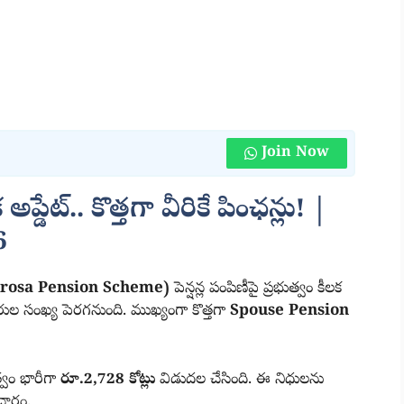
Join Now
అప్డేట్.. కొత్తగా వీరికే పింఛన్లు! |
6
Bharosa Pension Scheme)
పెన్షన్ల పంపిణీపై ప్రభుత్వం కీలక
దారుల సంఖ్య పెరగనుంది. ముఖ్యంగా కొత్తగా
Spouse Pension
త్వం భారీగా
రూ.2,728 కోట్లు
విడుదల చేసింది. ఈ నిధులను
చారం.