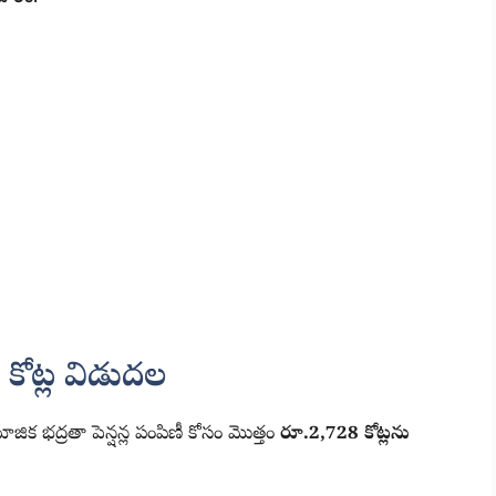
 కోట్ల విడుదల
ాజిక భద్రతా పెన్షన్ల పంపిణీ కోసం మొత్తం
రూ.2,728 కోట్లను