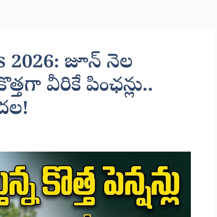
2026: జూన్ నెల
 కొత్తగా వీరికే పింఛన్లు..
ుదల!