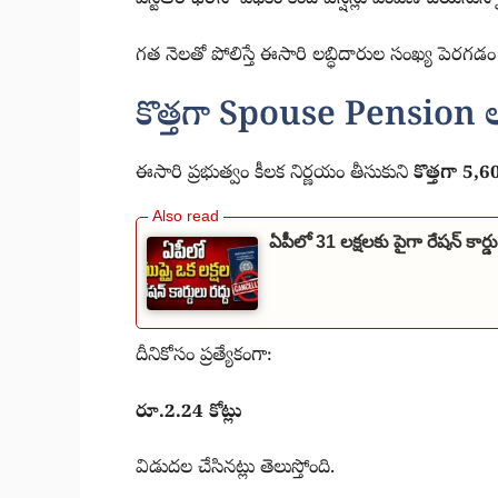
గత నెలతో పోలిస్తే ఈసారి లబ్ధిదారుల సంఖ్య పెరగడం
కొత్తగా Spouse Pension లబ
ఈసారి ప్రభుత్వం కీలక నిర్ణయం తీసుకుని
కొత్తగా 5
ఏపీలో 31 లక్షలకు పైగా రేషన్ కార్డు
దీనికోసం ప్రత్యేకంగా:
రూ.2.24 కోట్లు
విడుదల చేసినట్లు తెలుస్తోంది.