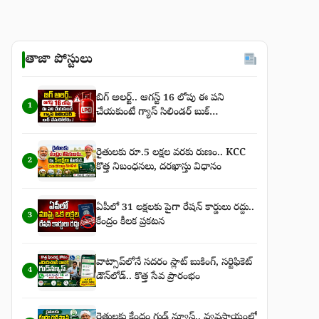
తాజా పోస్టులు
బిగ్‌ అలర్ట్‌.. ఆగస్ట్‌ 16 లోపు ఈ పని
1
చేయకుంటే గ్యాస్‌ సిలిండర్‌ బుక్‌
చేసుకోలేరు..!
రైతులకు రూ.5 లక్షల వరకు రుణం.. KCC
2
కొత్త నిబంధనలు, దరఖాస్తు విధానం
ఏపీలో 31 లక్షలకు పైగా రేషన్ కార్డులు రద్దు..
3
కేంద్రం కీలక ప్రకటన
వాట్సాప్‌లోనే సదరం స్లాట్ బుకింగ్, సర్టిఫికెట్
4
డౌన్‌లోడ్.. కొత్త సేవ ప్రారంభం
రైతులకు కేంద్రం గుడ్ న్యూస్.. వ్యవసాయంలో