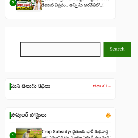
5
డిజిటల్ విప్లవం.. అన్ని మీ అరచేతిలో..!
Search
Search
మన తెలుగు కథలు
View All →
పాపులర్ పోస్టులు
Crop Subsidy: రైతులకు భారీ శుభవార్త –
1