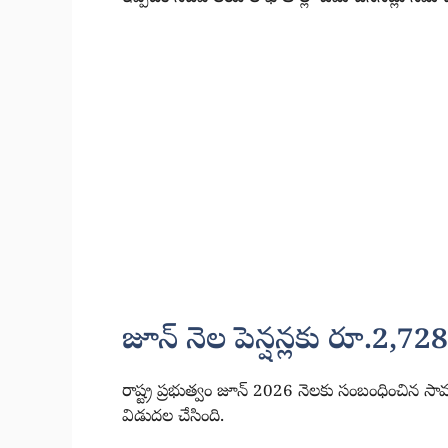
జూన్ నెల పెన్షన్లకు రూ.2,728
రాష్ట్ర ప్రభుత్వం జూన్ 2026 నెలకు సంబంధించిన సామ
విడుదల చేసింది.