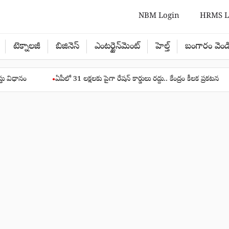
NBM Login
HRMS L
టెక్నాలజీ
బిజినెస్
ఎంటర్టైన్‌మెంట్
హెల్త్‌
బంగారం వెండ
ఏపీలో 31 లక్షలకు పైగా రేషన్ కార్డులు రద్దు.. కేంద్రం కీలక ప్రకటన
వాట్సాప్
●
●