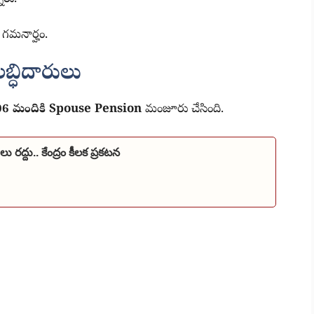
 గమనార్హం.
్ధిదారులు
,606 మందికి Spouse Pension
మంజూరు చేసింది.
లు రద్దు.. కేంద్రం కీలక ప్రకటన