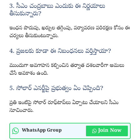
3. సీఎం చంద్రబాబు ఎందుకు ఈ నిర్ణయాలు
తీసుకున్నారు?
ఇంధన పొదుపు, ఖర్చుల తగ్గింపు, పర్యావరణ పరిరక్షణ కోసం ఈ
చర్యలు తీసుకుంటున్నారు.
4. ప్రజలకు కూడా ఈ నిబంధనలు వర్తిస్తాయా?
ముందుగా అవగాహన కల్పించిన తర్వాత దశలవారీగా అమలు
చేసే అవకాశం ఉంది.
5. సోలార్ ఎనర్జీపై ప్రభుత్వం ఏం చెప్పింది?
ప్రతి ఇంటిపై సోలార్ రూఫ్‌టాప్‌లు ఏర్పాటు చేయాలని సీఎం
సూచించారు.
Join Now
WhatsApp Group