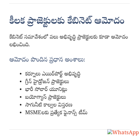
కీలక ప్రాజెక్టులకు కేబినెట్ ఆమోదం
కేబినెట్ సమావేశంలో పలు అభివృద్ధి ప్రాజెక్టులకు కూడా ఆమోదం
లభించింది.
ఆమోదం పొందిన ప్రధాన అంశాలు:
కర్నూలు ఎయిర్‌పోర్ట్ అభివృద్ధి
గ్రీన్ హైడ్రోజన్ ప్రాజెక్టులు
భారీ సోలార్ యూనిట్లు
బయోగ్యాస్ ప్రాజెక్టులు
సాగునీటి కాల్వల విస్తరణ
MSMEలకు ప్రత్యేక ఫైనాన్స్ టీమ్