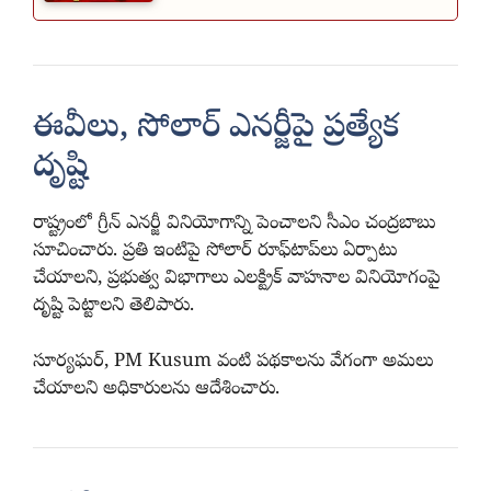
ఈవీలు, సోలార్ ఎనర్జీపై ప్రత్యేక
దృష్టి
రాష్ట్రంలో గ్రీన్ ఎనర్జీ వినియోగాన్ని పెంచాలని సీఎం చంద్రబాబు
సూచించారు. ప్రతి ఇంటిపై సోలార్ రూఫ్‌టాప్‌లు ఏర్పాటు
చేయాలని, ప్రభుత్వ విభాగాలు ఎలక్ట్రిక్ వాహనాల వినియోగంపై
దృష్టి పెట్టాలని తెలిపారు.
సూర్యఘర్, PM Kusum వంటి పథకాలను వేగంగా అమలు
చేయాలని అధికారులను ఆదేశించారు.