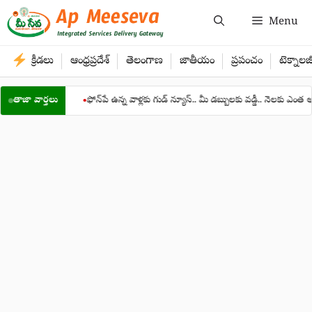
Skip
Menu
to
content
క్రీడలు
ఆంధ్రప్రదేశ్
తెలంగాణ
జాతీయం
ప్రపంచం
టెక్నాలజ
ప్రకటన
తాజా వార్తలు
ఫోన్‌పే ఉన్న వాళ్లకు గుడ్ న్యూస్.. మీ డబ్బులకు వడ్డీ.. నెలకు ఎంత అంటే?
●