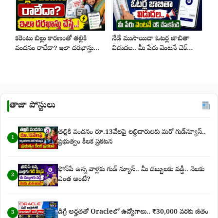
కరెంటు బిల్లు కారణంతో తల్లికి
నేడే ముసాయిదా ఓటర్ల జాబితా
వందనం రాలేదా? ఇలా దరఖాస్తు
విడుదల.. మీ పేరు వెంటనే చెక్
చేస్తే..!
చేసుకోండి
తాజా పోస్టులు
తల్లికి వందనం రూ.13వేలపై లబ్ధిదారులకు మరో గుడ్‌న్యూస్..
1
ప్రభుత్వం కీలక ప్రకటన
ఫోన్‌పే ఉన్న వాళ్లకు గుడ్ న్యూస్.. మీ డబ్బులకు వడ్డీ.. నెలకు
2
ఎంత అంటే?
డిగ్రీ అర్హతతో Oracleలో ఉద్యోగాలు.. ₹30,000 వరకు జీతం
3