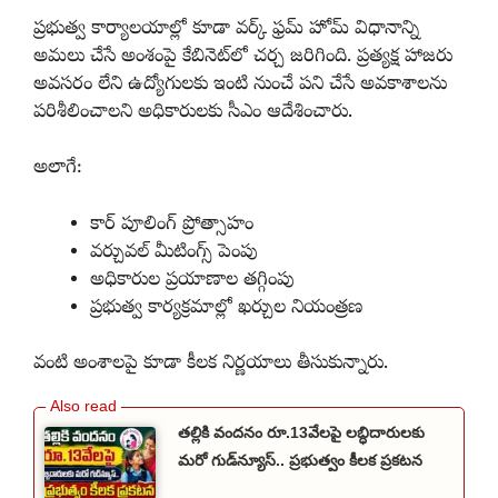
ప్రభుత్వ కార్యాలయాల్లో కూడా వర్క్ ఫ్రమ్ హోమ్ విధానాన్ని
అమలు చేసే అంశంపై కేబినెట్‌లో చర్చ జరిగింది. ప్రత్యక్ష హాజరు
అవసరం లేని ఉద్యోగులకు ఇంటి నుంచే పని చేసే అవకాశాలను
పరిశీలించాలని అధికారులకు సీఎం ఆదేశించారు.
అలాగే:
కార్ పూలింగ్ ప్రోత్సాహం
వర్చువల్ మీటింగ్స్ పెంపు
అధికారుల ప్రయాణాల తగ్గింపు
ప్రభుత్వ కార్యక్రమాల్లో ఖర్చుల నియంత్రణ
వంటి అంశాలపై కూడా కీలక నిర్ణయాలు తీసుకున్నారు.
తల్లికి వందనం రూ.13వేలపై లబ్ధిదారులకు
మరో గుడ్‌న్యూస్.. ప్రభుత్వం కీలక ప్రకటన