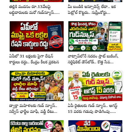
తల్లికి వందనం రూ.13వేలపై
మీ బండికి ఇన్సూరెన్స్ లేదా.. ఇక
లబ్ధిదారులకు మరో గుడ్‌న్యూస్..
పెట్రోల్ కొట్టరు.. సుప్రీంకోర్టు
ప్రభుత్వం కీలక ప్రకటన
ఆదేశాలతో సరికొత్త మార్పులు !
ఏపీలో 31 లక్షలకు పైగా రేషన్
వాట్సాప్‌లోనే సదరం స్లాట్ బుకింగ్,
కార్డులు రద్దు.. కేంద్రం కీలక ప్రకటన
సర్టిఫికెట్ డౌన్‌లోడ్.. కొత్త సేవ
ప్రారంభం
డ్వాక్రా మహిళలకు గుడ్ న్యూస్..
ఏపీ రైతులకు గుడ్ న్యూస్.. ఆగస్ట్
సర్వీస్ ఛార్జీల మాఫీ, వడ్డీ రేటు
15 వరకు గడువు పొడిగింపు..
తగ్గింపు
దరఖాస్తు చేస్కోండి చాలు..