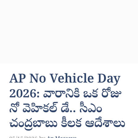
AP No Vehicle Day
2026: వారానికి ఒక రోజు
నో వెహికల్ డే.. సీఎం
చంద్రబాబు కీలక ఆదేశాలు