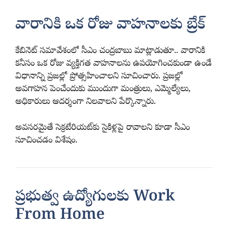
వారానికి ఒక రోజు వాహనాలకు బ్రేక్
కేబినెట్ సమావేశంలో సీఎం చంద్రబాబు మాట్లాడుతూ.. వారానికి
కనీసం ఒక రోజు వ్యక్తిగత వాహనాలను ఉపయోగించకుండా ఉండే
విధానాన్ని ప్రజల్లో ప్రోత్సహించాలని సూచించారు. ప్రజల్లో
అవగాహన పెంచేందుకు ముందుగా మంత్రులు, ఎమ్మెల్యేలు,
అధికారులు ఆదర్శంగా నిలవాలని పేర్కొన్నారు.
అవసరమైతే సెక్రటేరియట్‌కు సైకిళ్లపై రావాలని కూడా సీఎం
సూచించడం విశేషం.
ప్రభుత్వ ఉద్యోగులకు Work
From Home