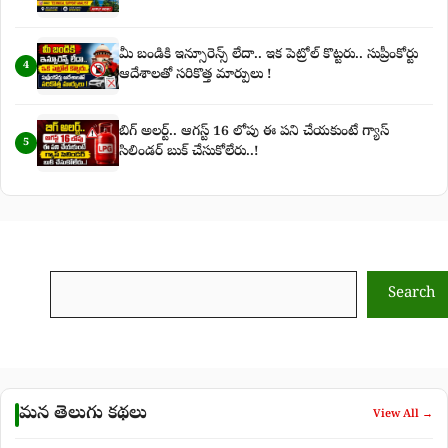
మీ బండికి ఇన్సూరెన్స్ లేదా.. ఇక పెట్రోల్ కొట్టరు.. సుప్రీంకోర్టు
4
ఆదేశాలతో సరికొత్త మార్పులు !
బిగ్‌ అలర్ట్‌.. ఆగస్ట్‌ 16 లోపు ఈ పని చేయకుంటే గ్యాస్‌
5
సిలిండర్‌ బుక్‌ చేసుకోలేరు..!
Search
Search
మన తెలుగు కథలు
View All →