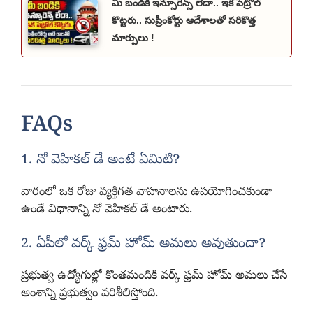
మీ బండికి ఇన్సూరెన్స్ లేదా.. ఇక పెట్రోల్
కొట్టరు.. సుప్రీంకోర్టు ఆదేశాలతో సరికొత్త
మార్పులు !
FAQs
1. నో వెహికల్ డే అంటే ఏమిటి?
వారంలో ఒక రోజు వ్యక్తిగత వాహనాలను ఉపయోగించకుండా
ఉండే విధానాన్ని నో వెహికల్ డే అంటారు.
2. ఏపీలో వర్క్ ఫ్రమ్ హోమ్ అమలు అవుతుందా?
ప్రభుత్వ ఉద్యోగుల్లో కొంతమందికి వర్క్ ఫ్రమ్ హోమ్ అమలు చేసే
అంశాన్ని ప్రభుత్వం పరిశీలిస్తోంది.