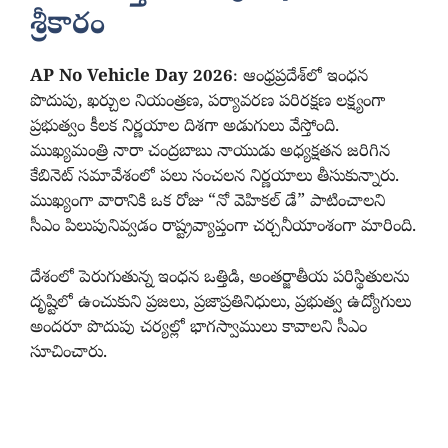
శ్రీకారం
AP No Vehicle Day 2026
: ఆంధ్రప్రదేశ్‌లో ఇంధన
పొదుపు, ఖర్చుల నియంత్రణ, పర్యావరణ పరిరక్షణ లక్ష్యంగా
ప్రభుత్వం కీలక నిర్ణయాల దిశగా అడుగులు వేస్తోంది.
ముఖ్యమంత్రి నారా చంద్రబాబు నాయుడు అధ్యక్షతన జరిగిన
కేబినెట్ సమావేశంలో పలు సంచలన నిర్ణయాలు తీసుకున్నారు.
ముఖ్యంగా వారానికి ఒక రోజు “నో వెహికల్ డే” పాటించాలని
సీఎం పిలుపునివ్వడం రాష్ట్రవ్యాప్తంగా చర్చనీయాంశంగా మారింది.
దేశంలో పెరుగుతున్న ఇంధన ఒత్తిడి, అంతర్జాతీయ పరిస్థితులను
దృష్టిలో ఉంచుకుని ప్రజలు, ప్రజాప్రతినిధులు, ప్రభుత్వ ఉద్యోగులు
అందరూ పొదుపు చర్యల్లో భాగస్వాములు కావాలని సీఎం
సూచించారు.