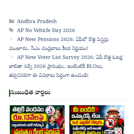
Categories
Andhra Pradesh
Tags
AP No Vehicle Day 2026
AP New Pensions 2026: ఏపీలో కొత్త పెన్షన్లు
మంజూరు.. సీఎం చంద్రబాబు కీలక నిర్ణయం!
AP New Voter List Survey 2026: ఏపీ కొత్త ఓటర్ల
జాబితా సర్వే 2026 ప్రారంభం.. ఇంటింటికీ BLOలు,
తప్పనిసరిగా ఈ వివరాలు సిద్ధంగా ఉంచండి!
సంబంధిత వార్తలు