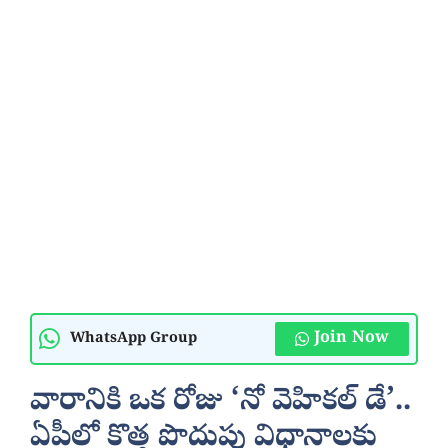
Join Now
WhatsApp Group
వారానికి ఒక రోజు ‘నో వెహికల్ డే’..
ఏపీలో కొత్త పొదుపు విధానాలకు