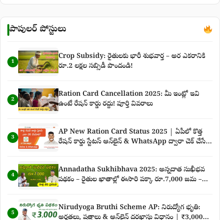
పాపులర్ పోస్టులు
Crop Subsidy: రైతులకు భారీ శుభవార్త – అర ఎకరానికి
1
రూ.2 లక్షల సబ్సిడీ పొందండి!
Ration Card Cancellation 2025: మీ ఇంట్లో ఇవి
2
ఉంటే రేషన్ కార్డు రద్దు! పూర్తి వివరాలు
AP New Ration Card Status 2025 | ఏపీలో కొత్త
3
రేషన్ కార్డు స్టేటస్ ఆన్‌లైన్ & WhatsApp ద్వారా చెక్ చేసే
పూర్తి గైడ్
Annadatha Sukhibhava 2025: అన్నదాత సుఖీభవ
4
పథకం – రైతుల ఖాతాల్లో ఈసారి పక్కా రూ.7,000 జమ –
కొత్త తేదీ ప్రకటన పూర్తి వివరాలు
Nirudyoga Bruthi Scheme AP: నిరుద్యోగ భృతి:
5
అర్హతలు, పత్రాలు & ఆన్‌లైన్ దరఖాస్తు విధానం | ₹3,000