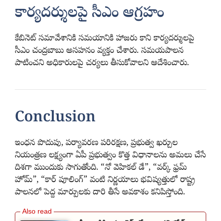
కార్యదర్శులపై సీఎం ఆగ్రహం
కేబినెట్ సమావేశానికి సమయానికి హాజరు కాని కార్యదర్శులపై
సీఎం చంద్రబాబు అసహనం వ్యక్తం చేశారు. సమయపాలన
పాటించని అధికారులపై చర్యలు తీసుకోవాలని ఆదేశించారు.
Conclusion
ఇంధన పొదుపు, పర్యావరణ పరిరక్షణ, ప్రభుత్వ ఖర్చుల
నియంత్రణ లక్ష్యంగా ఏపీ ప్రభుత్వం కొత్త విధానాలను అమలు చేసే
దిశగా ముందుకు సాగుతోంది. “నో వెహికల్ డే”, “వర్క్ ఫ్రమ్
హోమ్”, “కార్ పూలింగ్” వంటి నిర్ణయాలు భవిష్యత్తులో రాష్ట్ర
పాలనలో పెద్ద మార్పులకు దారి తీసే అవకాశం కనిపిస్తోంది.