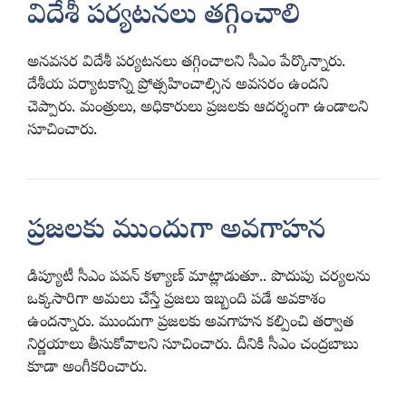
విదేశీ పర్యటనలు తగ్గించాలి
అనవసర విదేశీ పర్యటనలు తగ్గించాలని సీఎం పేర్కొన్నారు.
దేశీయ పర్యాటకాన్ని ప్రోత్సహించాల్సిన అవసరం ఉందని
చెప్పారు. మంత్రులు, అధికారులు ప్రజలకు ఆదర్శంగా ఉండాలని
సూచించారు.
ప్రజలకు ముందుగా అవగాహన
డిప్యూటీ సీఎం పవన్ కళ్యాణ్ మాట్లాడుతూ.. పొదుపు చర్యలను
ఒక్కసారిగా అమలు చేస్తే ప్రజలు ఇబ్బంది పడే అవకాశం
ఉందన్నారు. ముందుగా ప్రజలకు అవగాహన కల్పించి తర్వాత
నిర్ణయాలు తీసుకోవాలని సూచించారు. దీనికి సీఎం చంద్రబాబు
కూడా అంగీకరించారు.