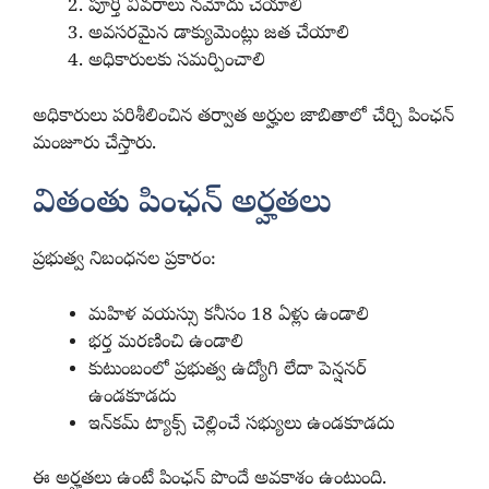
పూర్తి వివరాలు నమోదు చేయాలి
అవసరమైన డాక్యుమెంట్లు జత చేయాలి
అధికారులకు సమర్పించాలి
అధికారులు పరిశీలించిన తర్వాత అర్హుల జాబితాలో చేర్చి పింఛన్
మంజూరు చేస్తారు.
వితంతు పింఛన్ అర్హతలు
ప్రభుత్వ నిబంధనల ప్రకారం:
మహిళ వయస్సు కనీసం 18 ఏళ్లు ఉండాలి
భర్త మరణించి ఉండాలి
కుటుంబంలో ప్రభుత్వ ఉద్యోగి లేదా పెన్షనర్
ఉండకూడదు
ఇన్‌కమ్ ట్యాక్స్ చెల్లించే సభ్యులు ఉండకూడదు
ఈ అర్హతలు ఉంటే పింఛన్ పొందే అవకాశం ఉంటుంది.