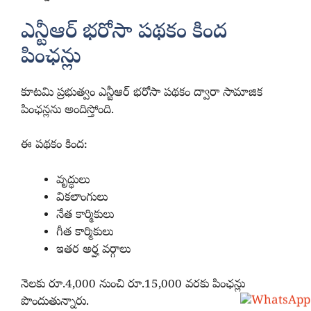
ఎన్టీఆర్ భరోసా పథకం కింద
పింఛన్లు
కూటమి ప్రభుత్వం ఎన్టీఆర్ భరోసా పథకం ద్వారా సామాజిక
పింఛన్లను అందిస్తోంది.
ఈ పథకం కింద:
వృద్ధులు
వికలాంగులు
నేత కార్మికులు
గీత కార్మికులు
ఇతర అర్హ వర్గాలు
నెలకు రూ.4,000 నుంచి రూ.15,000 వరకు పింఛన్లు
పొందుతున్నారు.