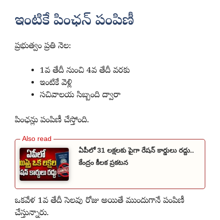
ఇంటికే పింఛన్ పంపిణీ
ప్రభుత్వం ప్రతి నెల:
1వ తేదీ నుంచి 4వ తేదీ వరకు
ఇంటికే వెళ్లి
సచివాలయ సిబ్బంది ద్వారా
పింఛన్లు పంపిణీ చేస్తోంది.
ఏపీలో 31 లక్షలకు పైగా రేషన్ కార్డులు రద్దు..
కేంద్రం కీలక ప్రకటన
ఒకవేళ 1వ తేదీ సెలవు రోజు అయితే ముందుగానే పంపిణీ
చేస్తున్నారు.