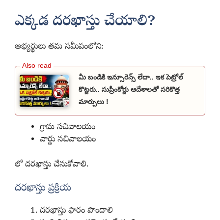
ఎక్కడ దరఖాస్తు చేయాలి?
అభ్యర్థులు తమ సమీపంలోని:
మీ బండికి ఇన్సూరెన్స్ లేదా.. ఇక పెట్రోల్
కొట్టరు.. సుప్రీంకోర్టు ఆదేశాలతో సరికొత్త
మార్పులు !
గ్రామ సచివాలయం
వార్డు సచివాలయం
లో దరఖాస్తు చేసుకోవాలి.
దరఖాస్తు ప్రక్రియ
దరఖాస్తు ఫారం పొందాలి