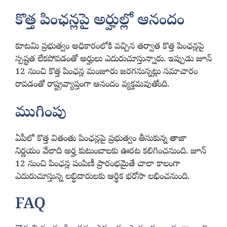
కొత్త పింఛన్లపై అర్హుల్లో ఆనందం
కూటమి ప్రభుత్వం అధికారంలోకి వచ్చిన తర్వాత కొత్త పింఛన్లపై
స్పష్టత లేకపోవడంతో అర్హులు ఎదురుచూస్తున్నారు. ఇప్పుడు జూన్
12 నుంచి కొత్త పింఛన్ల మంజూరు జరగనున్నట్లు సమాచారం
రావడంతో రాష్ట్రవ్యాప్తంగా ఆనందం వ్యక్తమవుతోంది.
ముగింపు
ఏపీలో కొత్త వితంతు పింఛన్లపై ప్రభుత్వం తీసుకున్న తాజా
నిర్ణయం వేలాది అర్హ కుటుంబాలకు ఊరట కలిగించనుంది. జూన్
12 నుంచి పింఛన్ల పంపిణీ ప్రారంభమైతే చాలా కాలంగా
ఎదురుచూస్తున్న లబ్ధిదారులకు ఆర్థిక భరోసా లభించనుంది.
FAQ