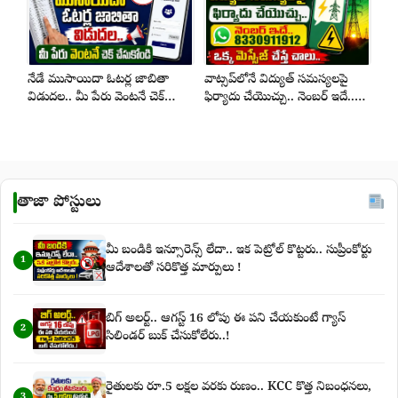
నేడే ముసాయిదా ఓటర్ల జాబితా
వాట్సప్‌లోనే విద్యుత్ సమస్యలపై
విడుదల.. మీ పేరు వెంటనే చెక్
ఫిర్యాదు చేయొచ్చు.. నెంబర్ ఇదే..
చేసుకోండి
ఒక్క మెస్సేజ్ చేస్తే చాలు..
తాజా పోస్టులు
మీ బండికి ఇన్సూరెన్స్ లేదా.. ఇక పెట్రోల్ కొట్టరు.. సుప్రీంకోర్టు
1
ఆదేశాలతో సరికొత్త మార్పులు !
బిగ్‌ అలర్ట్‌.. ఆగస్ట్‌ 16 లోపు ఈ పని చేయకుంటే గ్యాస్‌
2
సిలిండర్‌ బుక్‌ చేసుకోలేరు..!
రైతులకు రూ.5 లక్షల వరకు రుణం.. KCC కొత్త నిబంధనలు,
3