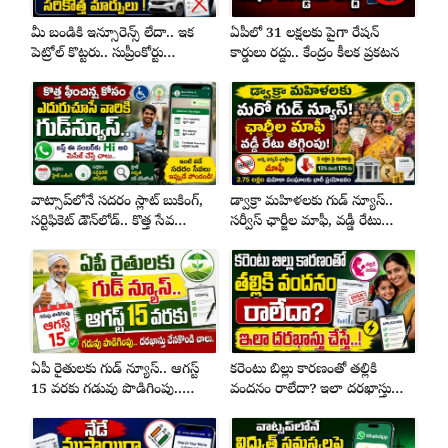
మీ బండికి ఇన్సూరెన్స్ లేదా.. ఇక
ఏపీలో 31 లక్షలకు పైగా రేషన్
పెట్రోల్ కొట్టరు.. సుప్రీంకోర్టు
కార్డులు రద్దు.. కేంద్రం కీలక ప్రకటన
ఆదేశాలతో సరికొత్త మార్పులు !
వాట్సాప్‌లోనే సదరం స్లాట్ బుకింగ్,
డ్వాక్రా మహిళలకు గుడ్ న్యూస్..
సర్టిఫికెట్ డౌన్‌లోడ్.. కొత్త సేవ
సర్వీస్ ఛార్జీల మాఫీ, వడ్డీ రేటు
ప్రారంభం
తగ్గింపు
ఏపీ రైతులకు గుడ్ న్యూస్.. ఆగస్ట్
కరెంటు బిల్లు కారణంతో తల్లికి
15 వరకు గడువు పొడిగింపు..
వందనం రాలేదా? ఇలా దరఖాస్తు
దరఖాస్తు చేస్కోండి చాలు..
చేస్తే..!