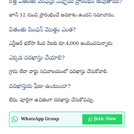
కొత్త వితంతు పింఛన్లు ఎప్పుడు ప్రారంభం అవుతాయి?
జూన్ 12 నుంచి ప్రారంభించే అవకాశం ఉందని సమాచారం.
వితంతు పింఛన్ మొత్తం ఎంత?
ఎన్టీఆర్ భరోసా కింద నెలకు రూ.4,000 అందించనున్నారు.
ఎక్కడ దరఖాస్తు చేయాలి?
గ్రామ లేదా వార్డు సచివాలయంలో దరఖాస్తు చేసుకోవాలి.
దరఖాస్తుకు ఫీజు ఉంటుందా?
లేదు. పూర్తిగా ఉచితంగా దరఖాస్తు చేసుకోవచ్చు.
Join Now
WhatsApp Group