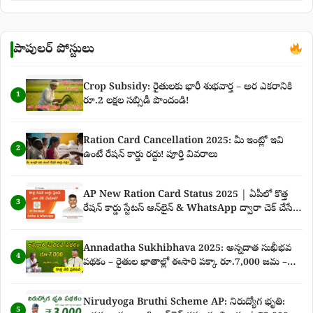
పాపులర్ పోస్టులు
Crop Subsidy: రైతులకు భారీ శుభవార్త – అర ఎకరానికి
1
రూ.2 లక్షల సబ్సిడీ పొందండి!
Ration Card Cancellation 2025: మీ ఇంట్లో ఇవి
2
ఉంటే రేషన్ కార్డు రద్దు! పూర్తి వివరాలు
AP New Ration Card Status 2025 | ఏపీలో కొత్త
3
రేషన్ కార్డు స్టేటస్ ఆన్‌లైన్ & WhatsApp ద్వారా చెక్ చేసే
పూర్తి గైడ్
Annadatha Sukhibhava 2025: అన్నదాత సుఖీభవ
4
పథకం – రైతుల ఖాతాల్లో ఈసారి పక్కా రూ.7,000 జమ –
కొత్త తేదీ ప్రకటన పూర్తి వివరాలు
Nirudyoga Bruthi Scheme AP: నిరుద్యోగ భృతి:
5