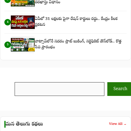
దరఖాస్తు విధానం
ఏపీలో 31 లక్షలకు పైగా రేషన్ కార్డులు రద్దు.. కేంద్రం కీలక
4
ప్రకటన
వాట్సాప్‌లోనే సదరం స్లాట్ బుకింగ్, సర్టిఫికెట్ డౌన్‌లోడ్.. కొత్త
5
సేవ ప్రారంభం
Search
Search
మన తెలుగు కథలు
View All →