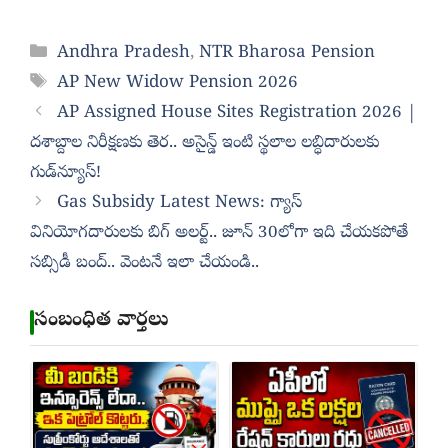
Categories
Andhra Pradesh
,
NTR Bharosa Pension
Tags
AP New Widow Pension 2026
AP Assigned House Sites Registration 2026 |
దశాబ్దాల నిరీక్షణకు తెర.. అసైన్డ్‌ ఇంటి స్థలాల లబ్ధిదారులకు
గుడ్‌న్యూస్!
Gas Subsidy Latest News: గ్యాస్
వినియోగదారులకు బిగ్ అలర్ట్.. జూన్ 30లోగా ఇది చేయకపోతే
సబ్సిడీ బంద్.. వెంటనే ఇలా చేయండి..
సంబంధిత వార్తలు