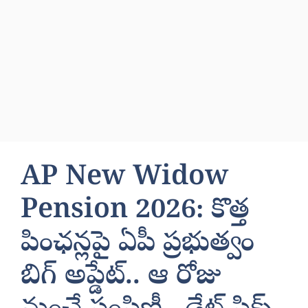
AP New Widow
Pension 2026: కొత్త
పింఛన్లపై ఏపీ ప్రభుత్వం
బిగ్ అప్డేట్.. ఆ రోజు