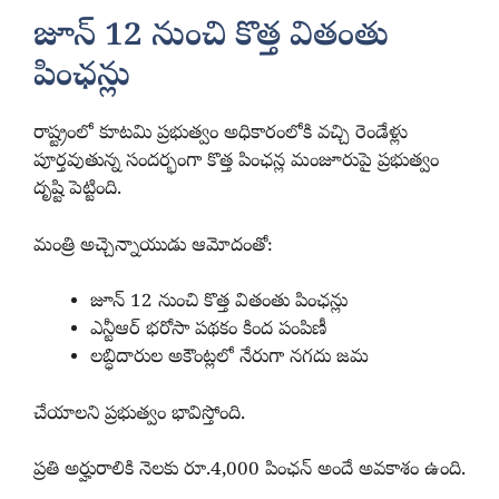
జూన్ 12 నుంచి కొత్త వితంతు
పింఛన్లు
రాష్ట్రంలో కూటమి ప్రభుత్వం అధికారంలోకి వచ్చి రెండేళ్లు
పూర్తవుతున్న సందర్భంగా కొత్త పింఛన్ల మంజూరుపై ప్రభుత్వం
దృష్టి పెట్టింది.
మంత్రి అచ్చెన్నాయుడు ఆమోదంతో:
జూన్ 12 నుంచి కొత్త వితంతు పింఛన్లు
ఎన్టీఆర్ భరోసా పథకం కింద పంపిణీ
లబ్ధిదారుల అకౌంట్లలో నేరుగా నగదు జమ
చేయాలని ప్రభుత్వం భావిస్తోంది.
ప్రతి అర్హురాలికి నెలకు రూ.4,000 పింఛన్ అందే అవకాశం ఉంది.