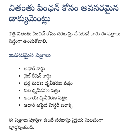
వితంతు పింఛన్ కోసం అవసరమైన
డాక్యుమెంట్లు
కొత్త వితంతు పింఛన్ కోసం దరఖాస్తు చేసుకునే వారు ఈ పత్రాలు
సిద్ధంగా ఉంచుకోవాలి.
అవసరమైన పత్రాలు
ఆధార్ కార్డు
వైట్ రేషన్ కార్డు
భర్త మరణ ధృవీకరణ పత్రం
కుల ధృవీకరణ పత్రం
ఆదాయ ధృవీకరణ పత్రం
ఆధార్ అప్డేట్ హిస్టరీ జిరాక్స్
ఈ పత్రాలు పూర్తిగా ఉంటే దరఖాస్తు ప్రక్రియ సులభంగా
పూర్తవుతుంది.