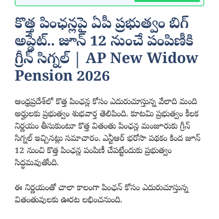
కొత్త పింఛన్లపై ఏపీ ప్రభుత్వం బిగ్
అప్డేట్.. జూన్ 12 నుంచే పంపిణీకి
గ్రీన్ సిగ్నల్ | AP New Widow
Pension 2026
ఆంధ్రప్రదేశ్‌లో కొత్త పింఛన్ల కోసం ఎదురుచూస్తున్న వేలాది మంది
అర్హులకు ప్రభుత్వం శుభవార్త తెలిపింది. కూటమి ప్రభుత్వం కీలక
నిర్ణయం తీసుకుంటూ కొత్త వితంతు పింఛన్ల మంజూరుకు గ్రీన్
సిగ్నల్ ఇచ్చినట్లు సమాచారం. ఎన్టీఆర్ భరోసా పథకం కింద జూన్
12 నుంచి కొత్త పింఛన్ల పంపిణీ చేపట్టేందుకు ప్రభుత్వం
సిద్ధమవుతోంది.
ఈ నిర్ణయంతో చాలా కాలంగా పింఛన్ కోసం ఎదురుచూస్తున్న
వితంతువులకు ఊరట లభించనుంది.