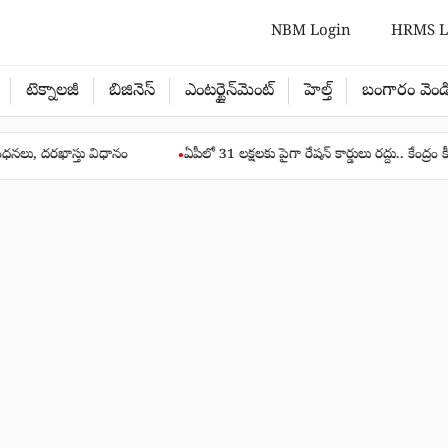
NBM Login
HRMS L
టెక్నాలజీ
బిజినెస్
ఎంటర్టైన్‌మెంట్
హెల్త్‌
బంగారం వెండ
స్తు విధానం
ఏపీలో 31 లక్షలకు పైగా రేషన్ కార్డులు రద్దు.. కేంద్రం కీలక ప్రకటన
●