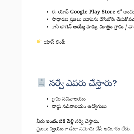
ఈ యాప్
Google Play Store
లో అందు
సాధారణ ప్రజలు యాప్‌ను డౌన్‌లోడ్ చేసుకోవచ
కానీ
లాగిన్ అయ్యే హక్కు మాత్రం గ్రామ / 
యాప్ లింక్:
https://play.google.com/store/apps/deta
సర్వే ఎవరు చేస్తారు?
గ్రామ సచివాలయం
వార్డు సచివాలయం ఉద్యోగులు
వీరు
ఇంటింటికి వెళ్లి
సర్వే చేస్తారు.
ప్రజలు స్వయంగా డేటా నమోదు చేసే అవకాశం లేదు.