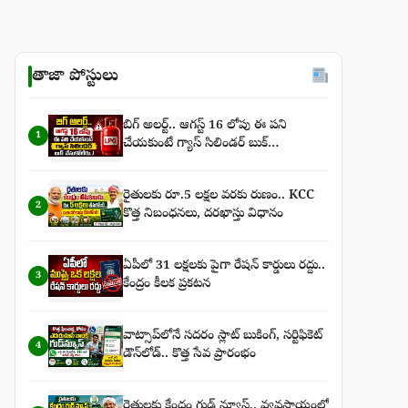
తాజా పోస్టులు
బిగ్‌ అలర్ట్‌.. ఆగస్ట్‌ 16 లోపు ఈ పని
1
చేయకుంటే గ్యాస్‌ సిలిండర్‌ బుక్‌
చేసుకోలేరు..!
రైతులకు రూ.5 లక్షల వరకు రుణం.. KCC
2
కొత్త నిబంధనలు, దరఖాస్తు విధానం
ఏపీలో 31 లక్షలకు పైగా రేషన్ కార్డులు రద్దు..
3
కేంద్రం కీలక ప్రకటన
వాట్సాప్‌లోనే సదరం స్లాట్ బుకింగ్, సర్టిఫికెట్
4
డౌన్‌లోడ్.. కొత్త సేవ ప్రారంభం
రైతులకు కేంద్రం గుడ్ న్యూస్.. వ్యవసాయంలో