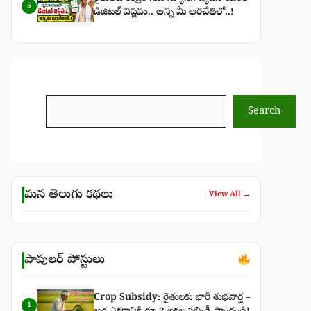
5
డిజిటల్ విప్లవం.. అన్ని మీ అరచేతిలో..!
Search
Search
మన తెలుగు కథలు
View All →
పాపులర్ పోస్టులు
Crop Subsidy: రైతులకు భారీ శుభవార్త –
1