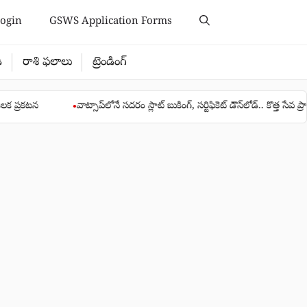
ogin
GSWS Application Forms
ి
రాశి ఫలాలు
ట్రెండింగ్
వాట్సాప్‌లోనే సదరం స్లాట్ బుకింగ్, సర్టిఫికెట్ డౌన్‌లోడ్.. కొత్త సేవ ప్రారంభం
●