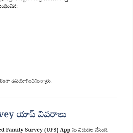
ంబంధించిన:
ారంగా
ఉపయోగించనున్నారు.
ey యాప్ వివరాలు
ed Family Survey (UFS) App
ను విడుదల చేసింది.