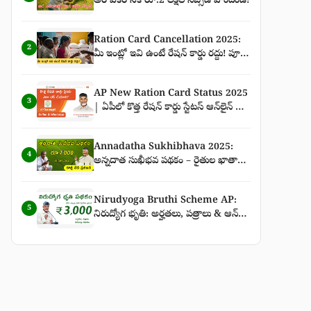
అర ఎకరానికి రూ.2 లక్షల సబ్సిడీ పొందండి!
Ration Card Cancellation 2025:
2
మీ ఇంట్లో ఇవి ఉంటే రేషన్ కార్డు రద్దు! పూర్తి
వివరాలు
AP New Ration Card Status 2025
3
| ఏపీలో కొత్త రేషన్ కార్డు స్టేటస్ ఆన్‌లైన్ &
WhatsApp ద్వారా చెక్ చేసే పూర్తి గైడ్
Annadatha Sukhibhava 2025:
4
అన్నదాత సుఖీభవ పథకం – రైతుల ఖాతాల్లో
ఈసారి పక్కా రూ.7,000 జమ – కొత్త తేదీ
ప్రకటన పూర్తి వివరాలు
Nirudyoga Bruthi Scheme AP:
5
నిరుద్యోగ భృతి: అర్హతలు, పత్రాలు & ఆన్‌లైన్
దరఖాస్తు విధానం | ₹3,000 నిరుద్యోగ భృతి
తాజా వార్తలు