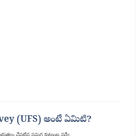
ey (UFS) అంటే ఏమిటి?
రభుత్వం చేపట్టిన సమగ్ర కుటుంబ సర్వే.