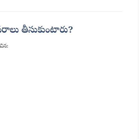
వరాలు తీసుకుంటారు?
చిన: