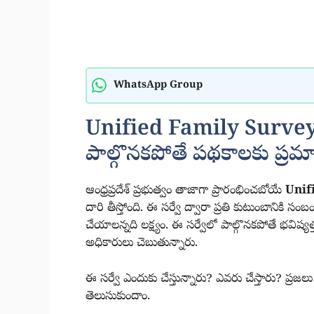
WhatsApp Group
Unified Family Survey: ఏప
పాల్గొనకపోతే పథకాలకు ప్రమ
ఆంధ్రప్రదేశ్ ప్రభుత్వం తాజాగా ప్రారంభించబోయే
Unif
దారి తీస్తోంది. ఈ సర్వే ద్వారా ప్రతి కుటుంబానికి స
చేయాలన్నది లక్ష్యం. ఈ సర్వేలో పాల్గొనకపోతే భవిష్
అధికారులు చెబుతున్నారు.
ఈ సర్వే ఎందుకు చేస్తున్నారు? ఎవరు చేస్తారు? ప్రజలు
తెలుసుకుందాం.