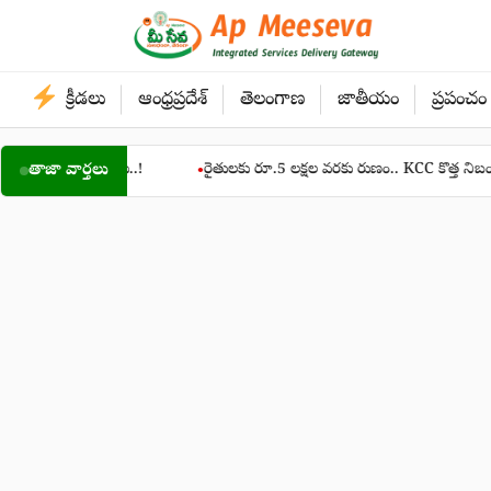
Skip
to
content
క్రీడలు
ఆంధ్రప్రదేశ్
తెలంగాణ
జాతీయం
ప్రపంచం
చేసుకోలేరు..!
తాజా వార్తలు
రైతులకు రూ.5 లక్షల వరకు రుణం.. KCC కొత్త నిబంధనలు, దరఖా
●