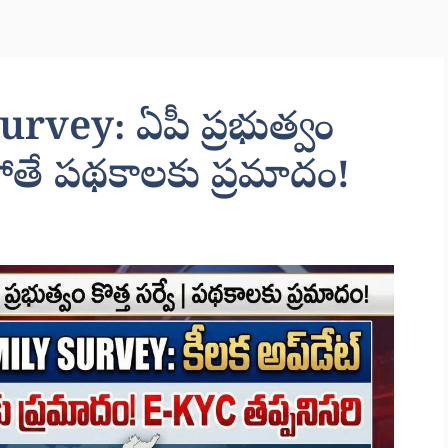
rvey: ఏపీ ప్రభుత్వం
నకపోతే పథకాలకు ప్రమాదం!