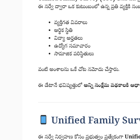
ఈ సర్వే ద్వారా ఒక కుటుంబంలో ఉన్న ప్రతి వ్యక్తికి స
వ్యక్తిగత వివరాలు
ఆర్థిక స్థితి
విద్యా అర్హతలు
ఉద్యోగ సమాచారం
సామాజిక పరిస్థితులు
వంటి అంశాలను ఒకే చోట నమోదు చేస్తారు.
ఈ డేటానే భవిష్యత్తులో
అన్ని సంక్షేమ పథకాలకి ఆధ
Unified Family Surv
ఈ సర్వే నిర్వహణ కోసం ప్రభుత్వం ప్రత్యేకంగా
Unifi