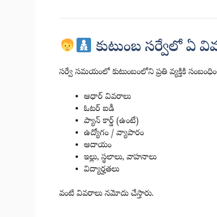
కుటుంబ సర్వేలో ఏ వి
సర్వే సమయంలో కుటుంబంలోని ప్రతి వ్యక్తికి సంబంధిం
ఆధార్ వివరాలు
ఓటర్ ఐడీ
ప్యాన్ కార్డ్ (ఉంటే)
ఉద్యోగం / వ్యాపారం
ఆదాయం
ఇల్లు, స్థలాలు, వాహనాలు
విద్యార్హతలు
వంటి వివరాలు నమోదు చేస్తారు.