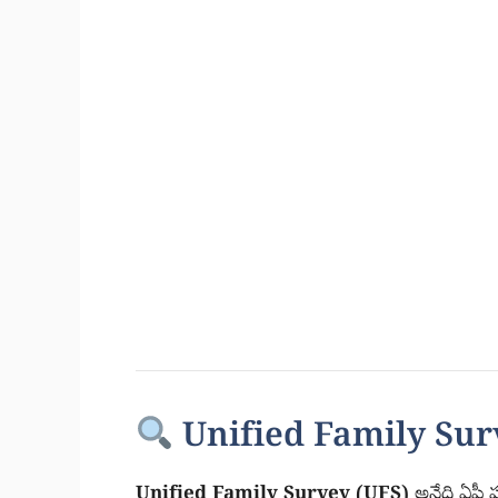
Unified Family Surv
Unified Family Survey (UFS)
అనేది ఏపీ ప్