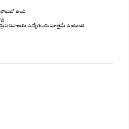
బాటులో ఉంది
్చు
వార్డు సచివాలయ ఉద్యోగులకు మాత్రమే ఉంటుంది
ils?id=com.codetree.hhsurvey