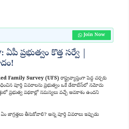
Join Now
ీ ప్రభుత్వం కొత్త సర్వే |
ాదం!
ied Family Survey (UFS)
రాష్ట్రవ్యాప్తంగా పెద్ద చర్చకు
ంబంధించిన పూర్తి వివరాలను ప్రభుత్వం ఒకే డేటాబేస్‌లో నమోదు
యత్తులో ప్రభుత్వ పథకాల్లో సమస్యలు వచ్చే అవకాశం ఉందని
 ఏం జాగ్రత్తలు తీసుకోవాలి? అన్న పూర్తి వివరాలు ఇప్పుడు