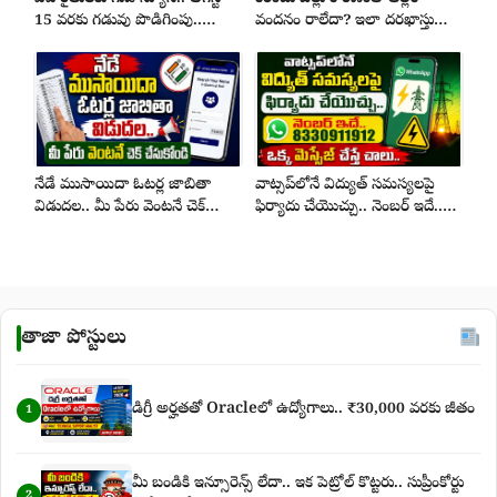
15 వరకు గడువు పొడిగింపు..
వందనం రాలేదా? ఇలా దరఖాస్తు
దరఖాస్తు చేస్కోండి చాలు..
చేస్తే..!
నేడే ముసాయిదా ఓటర్ల జాబితా
వాట్సప్‌లోనే విద్యుత్ సమస్యలపై
విడుదల.. మీ పేరు వెంటనే చెక్
ఫిర్యాదు చేయొచ్చు.. నెంబర్ ఇదే..
చేసుకోండి
ఒక్క మెస్సేజ్ చేస్తే చాలు..
తాజా పోస్టులు
డిగ్రీ అర్హతతో Oracleలో ఉద్యోగాలు.. ₹30,000 వరకు జీతం
1
మీ బండికి ఇన్సూరెన్స్ లేదా.. ఇక పెట్రోల్ కొట్టరు.. సుప్రీంకోర్టు
2