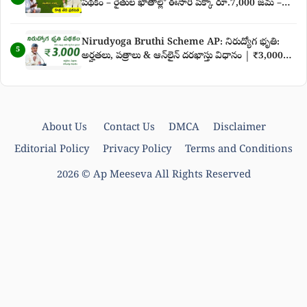
పథకం – రైతుల ఖాతాల్లో ఈసారి పక్కా రూ.7,000 జమ –
కొత్త తేదీ ప్రకటన పూర్తి వివరాలు
Nirudyoga Bruthi Scheme AP: నిరుద్యోగ భృతి:
5
అర్హతలు, పత్రాలు & ఆన్‌లైన్ దరఖాస్తు విధానం | ₹3,000
నిరుద్యోగ భృతి తాజా వార్తలు
About Us
Contact Us
DMCA
Disclaimer
Editorial Policy
Privacy Policy
Terms and Conditions
2026 ©
Ap Meeseva
All Rights Reserved