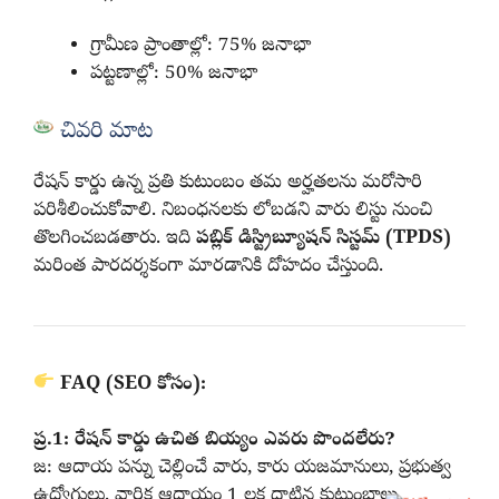
గ్రామీణ ప్రాంతాల్లో: 75% జనాభా
పట్టణాల్లో: 50% జనాభా
చివరి మాట
రేషన్ కార్డు ఉన్న ప్రతి కుటుంబం తమ అర్హతలను మరోసారి
పరిశీలించుకోవాలి. నిబంధనలకు లోబడని వారు లిస్టు నుంచి
తొలగించబడతారు. ఇది
పబ్లిక్ డిస్ట్రిబ్యూషన్ సిస్టమ్ (TPDS)
మరింత పారదర్శకంగా మారడానికి దోహదం చేస్తుంది.
FAQ (SEO కోసం):
ప్ర.1: రేషన్ కార్డు ఉచిత బియ్యం ఎవరు పొందలేరు?
జ: ఆదాయ పన్ను చెల్లించే వారు, కారు యజమానులు, ప్రభుత్వ
ఉద్యోగులు, వార్షిక ఆదాయం 1 లక్ష దాటిన కుటుంబాలు.