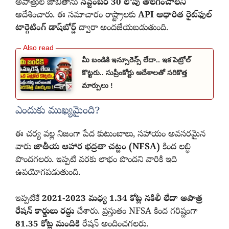
అపాత్రుల జాబితాను
సెప్టెంబర్ 30 లోపు తొలగించాలని
ఆదేశించారు. ఈ సమాచారం రాష్ట్రాలకు
API ఆధారిత రైట్‌ఫుల్
టార్గెటింగ్ డాష్‌బోర్డ్
ద్వారా అందజేయబడుతుంది.
మీ బండికి ఇన్సూరెన్స్ లేదా.. ఇక పెట్రోల్
కొట్టరు.. సుప్రీంకోర్టు ఆదేశాలతో సరికొత్త
మార్పులు !
ఎందుకు ముఖ్యమైంది?
ఈ చర్య వల్ల నిజంగా పేద కుటుంబాలు, సహాయం అవసరమైన
వారు
జాతీయ ఆహార భద్రతా చట్టం (NFSA)
కింద లబ్ధి
పొందగలరు. ఇప్పటి వరకు లాభం పొందని వారికి ఇది
ఉపయోగపడుతుంది.
ఇప్పటికే
2021-2023 మధ్య 1.34 కోట్ల నకిలీ లేదా అపాత్ర
రేషన్ కార్డులు రద్దు
చేశారు. ప్రస్తుతం NFSA కింద గరిష్టంగా
81.35 కోట్ల మందికి
రేషన్ అందించగలరు.