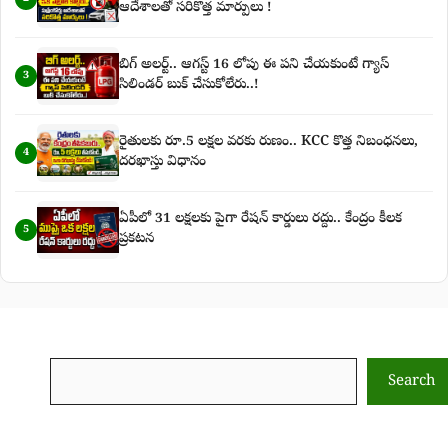
ఆదేశాలతో సరికొత్త మార్పులు !
బిగ్‌ అలర్ట్‌.. ఆగస్ట్‌ 16 లోపు ఈ పని చేయకుంటే గ్యాస్‌
3
సిలిండర్‌ బుక్‌ చేసుకోలేరు..!
రైతులకు రూ.5 లక్షల వరకు రుణం.. KCC కొత్త నిబంధనలు,
4
దరఖాస్తు విధానం
ఏపీలో 31 లక్షలకు పైగా రేషన్ కార్డులు రద్దు.. కేంద్రం కీలక
5
ప్రకటన
Search
Search