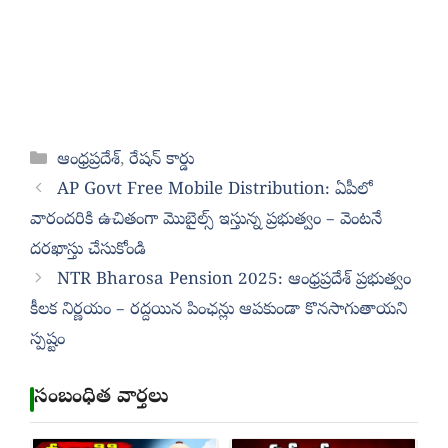
Categories
ఆంధ్రప్రదేశ్
,
రేషన్ కార్డు
AP Govt Free Mobile Distribution: ఏపీలో
వారందరికి ఉచితంగా మొబైల్స్ ఇస్తున్న ప్రభుత్వం – వెంటనే
దరఖాస్తు చేసుకోండి
NTR Bharosa Pension 2025: ఆంధ్రప్రదేశ్ ప్రభుత్వం
కీలక నిర్ణయం – రద్దయిన పింఛన్లు ఆపకుండా కొనసాగుతాయని
స్పష్టం
సంబంధిత వార్తలు