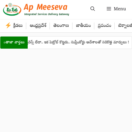
Skip
Menu
to
content
క్రీడలు
ఆంధ్రప్రదేశ్
తెలంగాణ
జాతీయం
ప్రపంచం
టెక్నాలజ
డికి ఇన్సూరెన్స్ లేదా.. ఇక పెట్రోల్ కొట్టరు.. సుప్రీంకోర్టు ఆదేశాలతో సరికొత్త మార్పులు !
తాజా వార్తలు
బి
●