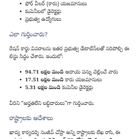
ఫోర్ వీలర్ (కారు) యజమానులు
కంపెనీలలో డైరెక్టర్లు
ప్రభుత్వ ఉద్యోగులు
ఎలా గుర్తించారు?
రేషన్ కార్డు వివరాలను ఇతర ప్రభుత్వ డేటాబేస్‌లతో సరిపోల్చి ఈ
లిస్టు సిద్ధం చేశారు. ఇందులో:
94.71 లక్షల మంది
ఆదాయ పన్ను చెల్లించే వారు
17.51 లక్షల మంది
కారు యజమానులు
5.31 లక్షల మంది
కంపెనీల డైరెక్టర్లు
వీరిని “అర్హతలేని లబ్ధిదారులు”గా గుర్తించారు.
రాష్ట్రాలకు ఆదేశాలు
ఖాద్య కార్యదర్శి సంజీవ్ చోప్రా అన్ని రాష్ట్రాలకు లేఖ రాసి, ఈ