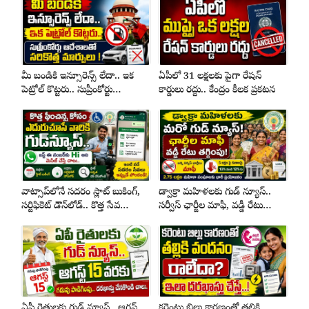
మీ బండికి ఇన్సూరెన్స్ లేదా.. ఇక
ఏపీలో 31 లక్షలకు పైగా రేషన్
పెట్రోల్ కొట్టరు.. సుప్రీంకోర్టు
కార్డులు రద్దు.. కేంద్రం కీలక ప్రకటన
ఆదేశాలతో సరికొత్త మార్పులు !
వాట్సాప్‌లోనే సదరం స్లాట్ బుకింగ్,
డ్వాక్రా మహిళలకు గుడ్ న్యూస్..
సర్టిఫికెట్ డౌన్‌లోడ్.. కొత్త సేవ
సర్వీస్ ఛార్జీల మాఫీ, వడ్డీ రేటు
ప్రారంభం
తగ్గింపు
ఏపీ రైతులకు గుడ్ న్యూస్.. ఆగస్ట్
కరెంటు బిల్లు కారణంతో తల్లికి