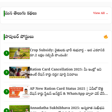
మన తెలుగు కథలు
View All →
పాపులర్ పోస్టులు
Crop Subsidy: రైతులకు భారీ శుభవార్త – అర ఎకరానికి
1
రూ.2 లక్షల సబ్సిడీ పొందండి!
Ration Card Cancellation 2025: మీ ఇంట్లో ఇవి
2
ఉంటే రేషన్ కార్డు రద్దు! పూర్తి వివరాలు
AP New Ration Card Status 2025 | ఏపీలో కొత్త
3
రేషన్ కార్డు స్టేటస్ ఆన్‌లైన్ & WhatsApp ద్వారా చెక్ చేసే
పూర్తి గైడ్
Annadatha Sukhibhava 2025: అన్నదాత సుఖీభవ
4