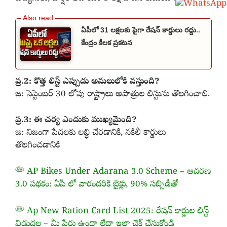
ఏపీలో 31 లక్షలకు పైగా రేషన్ కార్డులు రద్దు..
కేంద్రం కీలక ప్రకటన
ప్ర.2: కొత్త లిస్ట్ ఎప్పుడు అమలులోకి వస్తుంది?
జ: సెప్టెంబర్ 30 లోపు రాష్ట్రాలు అపాత్రుల లిస్టును తొలగించాలి.
ప్ర.3: ఈ చర్య ఎందుకు ముఖ్యమైంది?
జ: నిజంగా పేదలకు లబ్ధి చేరడానికి, నకిలీ కార్డులు
తొలగించడానికి
.
AP Bikes Under Adarana 3.0 Scheme – ఆదరణ
3.0 పథకం: ఏపీ లో వారందరికి బైక్లు, 90% సబ్సిడీతో
Ap New Ration Card List 2025: రేషన్ కార్డుల లిస్ట్
విడుదల – మీ పేరు ఉందా లేదా ఇలా చెక్ చేసుకోండి