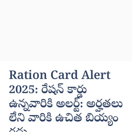
Ration Card Alert
2025: రేషన్ కార్డు
ఉన్నవారికి అలర్ట్: అర్హతలు
లేని వారికి ఉచిత బియ్యం