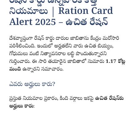
రేషన్ కార్డు ఉన్నవారికి కొత్త
నియమాలు | Ration Card
Alert 2025 –
ఉచిత రేషన్‌
దేశవ్యాప్తంగా రేషన్ కార్డు దారుల జాబితాను కేంద్రం మరోసారి
పరిశీలించింది. ఇందులో అర్హతలేని వారు ఉచిత బియ్యం,
గోధుమలు వంటి నిత్యావసరాల లబ్ధి పొందుతున్నారని
గుర్తించారు. ఈ సారి తయారైన జాబితాలో సుమారు
1.17 కోట్ల
మంది
ఉన్నారని సమాచారం.
ఎవరు అర్హులు కారు?
ప్రస్తుత నియమాల ప్రకారం, కింది వర్గాలు ఇకపై
ఉచిత రేషన్‌కు
అర్హులు కారు
: