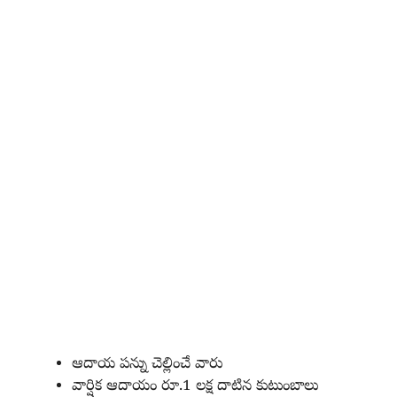
ఆదాయ పన్ను చెల్లించే వారు
వార్షిక ఆదాయం రూ.1 లక్ష దాటిన కుటుంబాలు