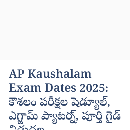
AP Kaushalam
Exam Dates 2025:
కౌశలం పరీక్షల షెడ్యూల్,
ఎగ్జామ్ ప్యాటర్న్, పూర్తి గైడ్