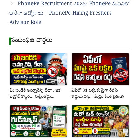
PhonePe Recruitment 2025: PhonePe కంపెనీలో
భారీగా ఉద్యోగాలు | PhonePe Hiring Freshers
Advisor Role
సంబంధిత వార్తలు
మీ బండికి ఇన్సూరెన్స్ లేదా.. ఇక
ఏపీలో 31 లక్షలకు పైగా రేషన్
పెట్రోల్ కొట్టరు.. సుప్రీంకోర్టు
కార్డులు రద్దు.. కేంద్రం కీలక ప్రకటన
ఆదేశాలతో సరికొత్త మార్పులు !