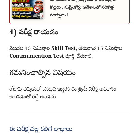
కొట్టరు.. సుప్రీంకోర్టు ఆదేశాలతో సరికొత్త
మార్పులు !
4) పరీక్ష రాయడం
మొదట 45 నిమిషాల
Skill Test
, తరువాత 15 నిమిషాల
Communication Test
పూర్తి చేయాలి.
గమనించాల్సిన విషయం
రోజుకు ఎక్కువలో ఎక్కువ ఇద్దరికి మాత్రమే పరీక్ష అవకాశం
ఉండడంతో రద్దీ ఉండదు.
ఈ పరీక్ష వల్ల కలిగే లాభాలు