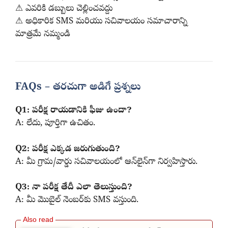
⚠ ఎవరికి డబ్బులు చెల్లించవద్దు
⚠ అధికారిక SMS మరియు సచివాలయం సమాచారాన్ని
మాత్రమే నమ్మండి
FAQs – తరచుగా అడిగే ప్రశ్నలు
Q1: పరీక్ష రాయడానికి ఫీజు ఉందా?
A: లేదు, పూర్తిగా ఉచితం.
Q2: పరీక్ష ఎక్కడ జరుగుతుంది?
A: మీ గ్రామ/వార్డు సచివాలయంలో ఆన్‌లైన్‌గా నిర్వహిస్తారు.
Q3: నా పరీక్ష తేదీ ఎలా తెలుస్తుంది?
A: మీ మొబైల్ నెంబర్‌కు SMS వస్తుంది.