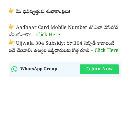
మీ భవిష్యత్తుకు శుభాకాంక్షలు!
Aadhaar Card Mobile Number తో ఎలా డౌన్‌లోడ్
చేసుకోవాలి? –
Click Here
Ujjwala 304 Subsidy: రూ.304 సబ్సిడీ కావాలంటే
ఇదే చేయాలి: ఉజ్వల లబ్ధిదారులకు కొత్త రూల్ –
Click Here
Join Now
WhatsApp Group