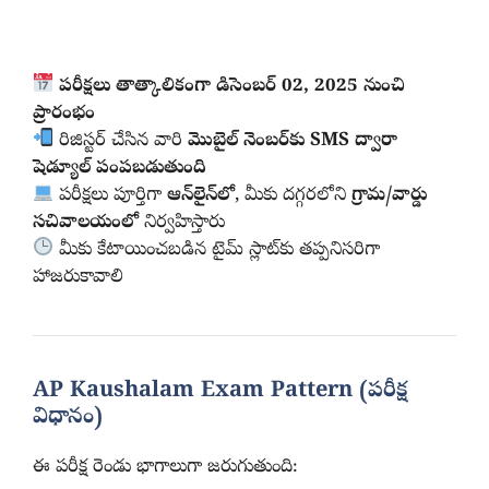
పరీక్షలు తాత్కాలికంగా డిసెంబర్ 02, 2025 నుంచి
ప్రారంభం
రిజిస్టర్ చేసిన వారి
మొబైల్ నెంబర్‌కు SMS ద్వారా
షెడ్యూల్ పంపబడుతుంది
పరీక్షలు పూర్తిగా
ఆన్‌లైన్‌లో
, మీకు దగ్గరలోని
గ్రామ/వార్డు
సచివాలయంలో
నిర్వహిస్తారు
మీకు కేటాయించబడిన టైమ్ స్లాట్‌కు తప్పనిసరిగా
హాజరుకావాలి
AP Kaushalam Exam Pattern (పరీక్ష
విధానం)
ఈ పరీక్ష రెండు భాగాలుగా జరుగుతుంది: