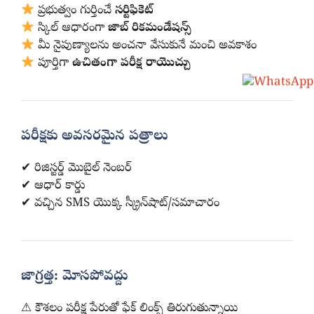
ప్రభుత్వం గుర్తించే
సర్టిఫికెట్
స్కిల్ ఆధారంగా
జాబ్ రికమండేషన్స్
మీ నైపుణ్యాలను అంచనా వేసుకునే మంచి అవకాశం
పూర్తిగా
ఉచితంగా పరీక్ష రాయొచ్చు
పరీక్షకు అవసరమైన పత్రాలు
✔ రిజిస్టర్డ్ మొబైల్ నెంబర్
✔ ఆధార్ కార్డు
✔ వచ్చిన SMS యొక్క స్క్రీన్‌షాట్/సమాచారం
జాగ్రత్త: మోసపోవద్దు
⚠ కౌశలం పరీక్ష పేరుతో ఫేక్ లింక్స్ తిరుగుతున్నాయి