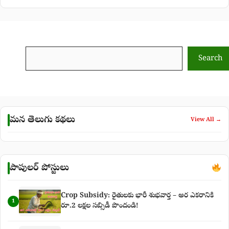
Search
Search
మన తెలుగు కథలు
View All →
పాపులర్ పోస్టులు
Crop Subsidy: రైతులకు భారీ శుభవార్త – అర ఎకరానికి
1
రూ.2 లక్షల సబ్సిడీ పొందండి!