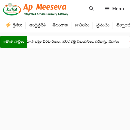
Skip
Menu
to
content
క్రీడలు
ఆంధ్రప్రదేశ్
తెలంగాణ
జాతీయం
ప్రపంచం
టెక్నాలజ
తులకు రూ.5 లక్షల వరకు రుణం.. KCC కొత్త నిబంధనలు, దరఖాస్తు విధానం
తాజా వార్తలు
ఏపీలో 31 లక
●