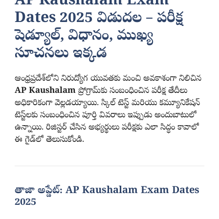
AP Kaushalam Exam
Dates 2025 విడుదల – పరీక్ష
షెడ్యూల్, విధానం, ముఖ్య
సూచనలు ఇక్కడ
ఆంధ్రప్రదేశ్‌లోని నిరుద్యోగ యువతకు మంచి అవకాశంగా నిలిచిన
AP Kaushalam
ప్రోగ్రామ్‌కు సంబంధించిన పరీక్ష తేదీలు
అధికారికంగా వెల్లడయ్యాయి. స్కిల్ టెస్ట్ మరియు కమ్యూనికేషన్
టెస్ట్‌లకు సంబంధించిన పూర్తి వివరాలు ఇప్పుడు అందుబాటులో
ఉన్నాయి. రిజిస్టర్ చేసిన అభ్యర్థులు పరీక్షకు ఎలా సిద్ధం కావాలో
ఈ గైడ్‌లో తెలుసుకోండి.
తాజా అప్డేట్: AP Kaushalam Exam Dates
2025