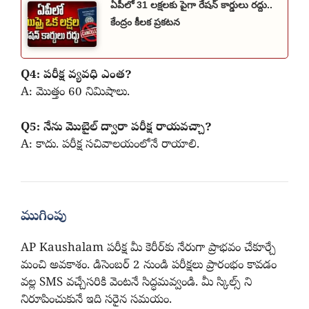
ఏపీలో 31 లక్షలకు పైగా రేషన్ కార్డులు రద్దు..
కేంద్రం కీలక ప్రకటన
Q4: పరీక్ష వ్యవధి ఎంత?
A: మొత్తం 60 నిమిషాలు.
Q5: నేను మొబైల్ ద్వారా పరీక్ష రాయవచ్చా?
A: కాదు. పరీక్ష సచివాలయంలోనే రాయాలి.
ముగింపు
AP Kaushalam పరీక్ష మీ కెరీర్‌కు నేరుగా ప్రాభవం చేకూర్చే
మంచి అవకాశం. డిసెంబర్ 2 నుండి పరీక్షలు ప్రారంభం కావడం
వల్ల SMS వచ్చేసరికి వెంటనే సిద్ధమవ్వండి. మీ స్కిల్స్ ని
నిరూపించుకునే ఇది సరైన సమయం.