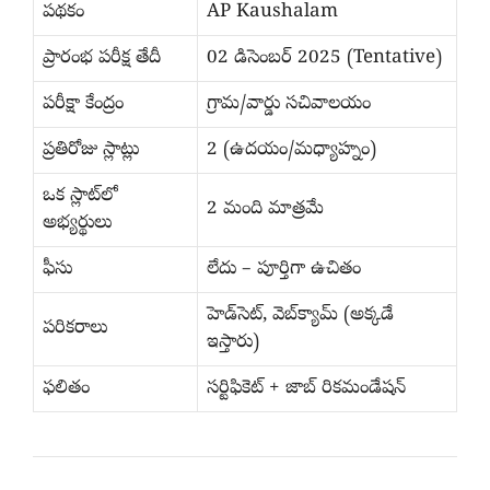
పథకం
AP Kaushalam
ప్రారంభ పరీక్ష తేదీ
02 డిసెంబర్ 2025 (Tentative)
పరీక్షా కేంద్రం
గ్రామ/వార్డు సచివాలయం
ప్రతిరోజు స్లాట్లు
2 (ఉదయం/మధ్యాహ్నం)
ఒక స్లాట్‌లో
2 మంది మాత్రమే
అభ్యర్థులు
ఫీసు
లేదు – పూర్తిగా ఉచితం
హెడ్‌సెట్, వెబ్‌క్యామ్ (అక్కడే
పరికరాలు
ఇస్తారు)
ఫలితం
సర్టిఫికెట్ + జాబ్ రికమండేషన్