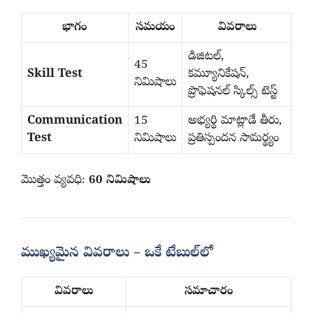
భాగం
సమయం
వివరాలు
డిజిటల్,
45
Skill Test
కమ్యూనికేషన్,
నిమిషాలు
ప్రొఫెషనల్ స్కిల్స్ టెస్ట్
Communication
15
అభ్యర్థి మాట్లాడే తీరు,
Test
నిమిషాలు
ప్రతిస్పందన సామర్థ్యం
మొత్తం వ్యవధి:
60 నిమిషాలు
ముఖ్యమైన వివరాలు – ఒకే టేబుల్‌లో
వివరాలు
సమాచారం