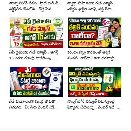
వాట్సాప్‌లోనే సదరం స్లాట్ బుకింగ్,
డ్వాక్రా మహిళలకు గుడ్ న్యూస్..
సర్టిఫికెట్ డౌన్‌లోడ్.. కొత్త సేవ
సర్వీస్ ఛార్జీల మాఫీ, వడ్డీ రేటు
ప్రారంభం
తగ్గింపు
ఏపీ రైతులకు గుడ్ న్యూస్.. ఆగస్ట్
కరెంటు బిల్లు కారణంతో తల్లికి
15 వరకు గడువు పొడిగింపు..
వందనం రాలేదా? ఇలా దరఖాస్తు
దరఖాస్తు చేస్కోండి చాలు..
చేస్తే..!
నేడే ముసాయిదా ఓటర్ల జాబితా
వాట్సప్‌లోనే విద్యుత్ సమస్యలపై
విడుదల.. మీ పేరు వెంటనే చెక్
ఫిర్యాదు చేయొచ్చు.. నెంబర్ ఇదే..
చేసుకోండి
ఒక్క మెస్సేజ్ చేస్తే చాలు..