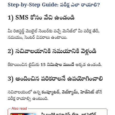
Step-by-Step Guide: పరీక్ష ఎలా రాయాలి?
1) SMS కోసం వేచి ఉండండి
మీ రిజిస్టర్డ్ మొబైల్ నెంబర్‌కు వచ్చే మెసేజ్‌లో మీ పరీక్ష తేదీ,
సమయం, సెంటర్ వివరాలు ఉంటాయి.
2) సచివాలయానికి సమయానికి వెళ్లండి
కేటాయించిన టైమ్‌కు
15 నిమిషాల ముందే
అక్కడ ఉండండి.
3) అందించిన పరికరాలనే ఉపయోగించాలి
సచివాలయంలో ఉన్న
కంప్యూటర్, వెబ్‌క్యామ్, హెడ్‌సెట్
తోనే
పరీక్ష రాయాల్సి ఉంటుంది.
మీ బండికి ఇన్సూరెన్స్ లేదా.. ఇక పెట్రోల్