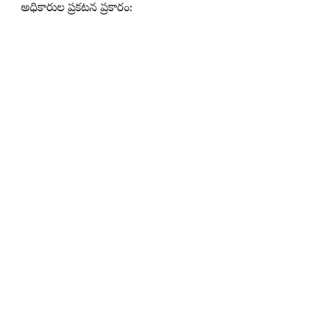
అధికారుల ప్రకటన ప్రకారం: