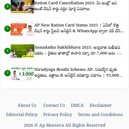
Ration Card Cancellation 2025: మీ ఇంట్లో ఇవి
2
ఉంటే రేషన్ కార్డు రద్దు! పూర్తి వివరాలు
AP New Ration Card Status 2025 | ఏపీలో కొత్త
3
రేషన్ కార్డు స్టేటస్ ఆన్‌లైన్ & WhatsApp ద్వారా చెక్ చేసే
పూర్తి గైడ్
Annadatha Sukhibhava 2025: అన్నదాత సుఖీభవ
4
పథకం – రైతుల ఖాతాల్లో ఈసారి పక్కా రూ.7,000 జమ –
కొత్త తేదీ ప్రకటన పూర్తి వివరాలు
Nirudyoga Bruthi Scheme AP: నిరుద్యోగ భృతి:
5
అర్హతలు, పత్రాలు & ఆన్‌లైన్ దరఖాస్తు విధానం | ₹3,000
నిరుద్యోగ భృతి తాజా వార్తలు
About Us
Contact Us
DMCA
Disclaimer
Editorial Policy
Privacy Policy
Terms and Conditions
2026 ©
Ap Meeseva
All Rights Reserved