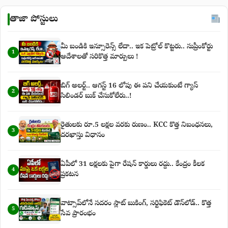
తాజా పోస్టులు
మీ బండికి ఇన్సూరెన్స్ లేదా.. ఇక పెట్రోల్ కొట్టరు.. సుప్రీంకోర్టు
1
ఆదేశాలతో సరికొత్త మార్పులు !
బిగ్‌ అలర్ట్‌.. ఆగస్ట్‌ 16 లోపు ఈ పని చేయకుంటే గ్యాస్‌
2
సిలిండర్‌ బుక్‌ చేసుకోలేరు..!
రైతులకు రూ.5 లక్షల వరకు రుణం.. KCC కొత్త నిబంధనలు,
3
దరఖాస్తు విధానం
ఏపీలో 31 లక్షలకు పైగా రేషన్ కార్డులు రద్దు.. కేంద్రం కీలక
4
ప్రకటన
వాట్సాప్‌లోనే సదరం స్లాట్ బుకింగ్, సర్టిఫికెట్ డౌన్‌లోడ్.. కొత్త
5
సేవ ప్రారంభం