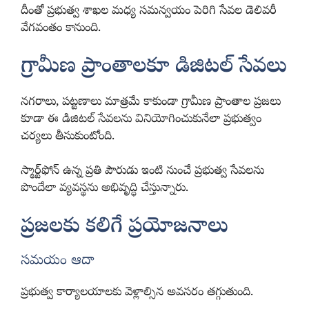
దీంతో ప్రభుత్వ శాఖల మధ్య సమన్వయం పెరిగి సేవల డెలివరీ
వేగవంతం కానుంది.
గ్రామీణ ప్రాంతాలకూ డిజిటల్ సేవలు
నగరాలు, పట్టణాలు మాత్రమే కాకుండా గ్రామీణ ప్రాంతాల ప్రజలు
కూడా ఈ డిజిటల్ సేవలను వినియోగించుకునేలా ప్రభుత్వం
చర్యలు తీసుకుంటోంది.
స్మార్ట్‌ఫోన్ ఉన్న ప్రతి పౌరుడు ఇంటి నుంచే ప్రభుత్వ సేవలను
పొందేలా వ్యవస్థను అభివృద్ధి చేస్తున్నారు.
ప్రజలకు కలిగే ప్రయోజనాలు
సమయం ఆదా
ప్రభుత్వ కార్యాలయాలకు వెళ్లాల్సిన అవసరం తగ్గుతుంది.