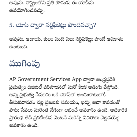
అవును. రాష్ట్రంలోని ప్రతి పౌరుడు ఈ యాప్‌ను
ఉపయోగించవచ్చు.
5. యాప్ ద్వారా సర్టిఫికెట్లు పొందవచ్చా?
అవును. ఆదాయ, కులం వంటి పలు సర్టిఫికెట్లు పొందే అవకాశం
ఉంటుంది.
ముగింపు
AP Government Services App ద్వారా ఆంధ్రప్రదేశ్
ప్రభుత్వం డిజిటల్ పరిపాలనలో మరో కీలక అడుగు వేస్తోంది.
అన్ని ప్రభుత్వ సేవలను ఒకే యాప్‌లో అందుబాటులోకి
తీసుకురావడం వల్ల ప్రజలకు సమయం, ఖర్చు ఆదా కావడంతో
పాటు సేవలు మరింత వేగంగా లభించే అవకాశం ఉంది. అధికారిక
ప్రారంభ తేదీ ప్రకటించిన వెంటనే మరిన్ని వివరాలు వెల్లడయ్యే
అవకాశం ఉంది.