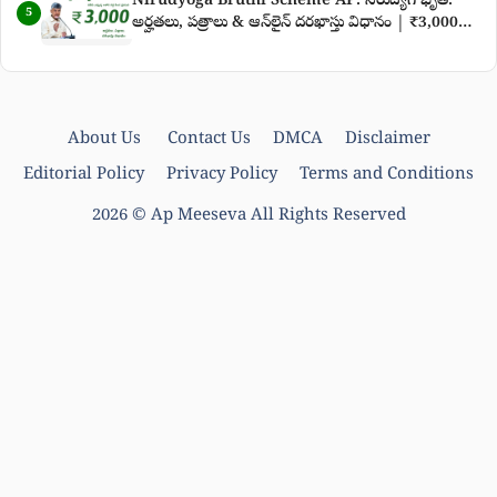
Nirudyoga Bruthi Scheme AP: నిరుద్యోగ భృతి:
5
అర్హతలు, పత్రాలు & ఆన్‌లైన్ దరఖాస్తు విధానం | ₹3,000
నిరుద్యోగ భృతి తాజా వార్తలు
About Us
Contact Us
DMCA
Disclaimer
Editorial Policy
Privacy Policy
Terms and Conditions
2026 ©
Ap Meeseva
All Rights Reserved