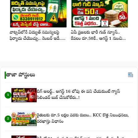
వాట్సప్‌లోనే విద్యుత్ సమస్యలపై
ఏపీ ప్రజలకు భారీ గుడ్ న్యూస్..
ఫిర్యాదు చేయొచ్చు.. నెంబర్ ఇదే..
కేవలం రూ.50కే.. ఆగస్ట్ 1 నుంచి
ఒక్క మెస్సేజ్ చేస్తే చాలు..
కొత్త పథకం..
తాజా పోస్టులు
బిగ్‌ అలర్ట్‌.. ఆగస్ట్‌ 16 లోపు ఈ పని చేయకుంటే గ్యాస్‌
1
సిలిండర్‌ బుక్‌ చేసుకోలేరు..!
రైతులకు రూ.5 లక్షల వరకు రుణం.. KCC కొత్త నిబంధనలు,
2
దరఖాస్తు విధానం