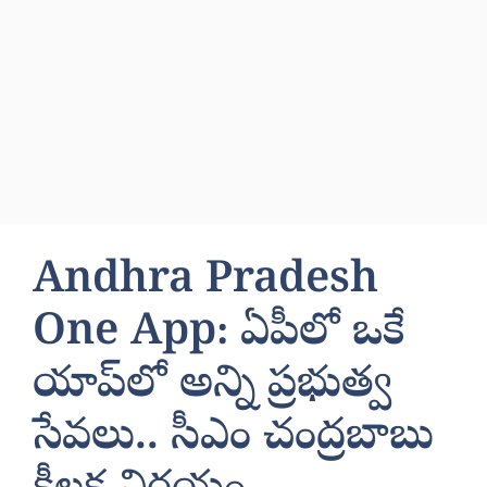
Andhra Pradesh
One App: ఏపీలో ఒకే
యాప్‌లో అన్ని ప్రభుత్వ
సేవలు.. సీఎం చంద్రబాబు