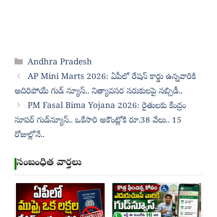
Categories
Andhra Pradesh
AP Mini Marts 2026: ఏపీలో రేషన్ కార్డు ఉన్నవారికి
అదిరిపోయే గుడ్ న్యూస్.. నిత్యావసర సరుకులపై సబ్సిడీ..
PM Fasal Bima Yojana 2026: రైతులకు కేంద్రం
సూపర్ గుడ్‌న్యూస్.. ఒకేసారి అకౌంట్లోకి రూ.38 వేలు.. 15
రోజుల్లోనే..
సంబంధిత వార్తలు