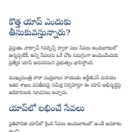
కొత్త యాప్ ఎందుకు
తీసుకువస్తున్నారు?
ప్రస్తుతం వాట్సాప్ గవర్నెన్స్ ద్వారా పలు సేవలు అందుబాటులో
ఉన్నప్పటికీ, అన్ని సేవలను ఒకే చోట సమగ్రంగా అందించేందుకు
ప్రత్యేక యాప్ అవసరమని ప్రభుత్వం భావిస్తోంది.
ముఖ్యమంత్రి నారా చంద్రబాబు నాయుడు ఆర్టీజీఎస్ మరియు
ఇతర శాఖల పనితీరుపై సమీక్ష నిర్వహిస్తూ ఈ యాప్ అభివృద్ధిపై
అధికారులకు సూచనలు ఇచ్చారు.
యాప్‌లో లభించే సేవలు
ప్రతిపాదిత యాప్‌లో క్రింది సేవలు అందుబాటులో ఉండే అవకాశం
ఉంది: