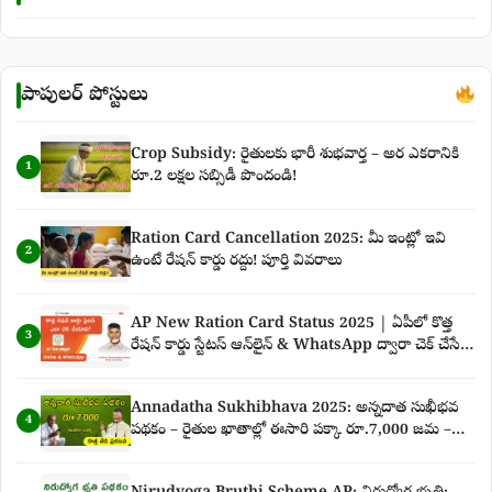
పాపులర్ పోస్టులు
Crop Subsidy: రైతులకు భారీ శుభవార్త – అర ఎకరానికి
1
రూ.2 లక్షల సబ్సిడీ పొందండి!
Ration Card Cancellation 2025: మీ ఇంట్లో ఇవి
2
ఉంటే రేషన్ కార్డు రద్దు! పూర్తి వివరాలు
AP New Ration Card Status 2025 | ఏపీలో కొత్త
3
రేషన్ కార్డు స్టేటస్ ఆన్‌లైన్ & WhatsApp ద్వారా చెక్ చేసే
పూర్తి గైడ్
Annadatha Sukhibhava 2025: అన్నదాత సుఖీభవ
4
పథకం – రైతుల ఖాతాల్లో ఈసారి పక్కా రూ.7,000 జమ –
కొత్త తేదీ ప్రకటన పూర్తి వివరాలు