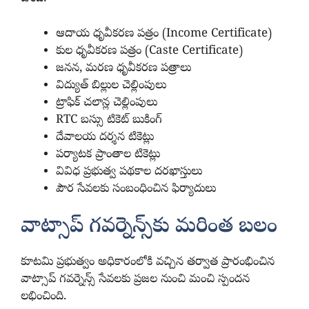
ఆదాయ ధృవీకరణ పత్రం (Income Certificate)
కుల ధృవీకరణ పత్రం (Caste Certificate)
జనన, మరణ ధృవీకరణ పత్రాలు
విద్యుత్ బిల్లుల చెల్లింపులు
ట్రాఫిక్ చలాన్ల చెల్లింపులు
RTC బస్సు టికెట్ బుకింగ్
దేవాలయ దర్శన టికెట్లు
పర్యాటక ప్రాంతాల టికెట్లు
వివిధ ప్రభుత్వ పథకాల దరఖాస్తులు
పౌర సేవలకు సంబంధించిన ఫిర్యాదులు
వాట్సాప్ గవర్నెన్స్‌కు మరింత బలం
కూటమి ప్రభుత్వం అధికారంలోకి వచ్చిన తర్వాత ప్రారంభించిన
వాట్సాప్ గవర్నెన్స్ సేవలకు ప్రజల నుంచి మంచి స్పందన
లభించింది.