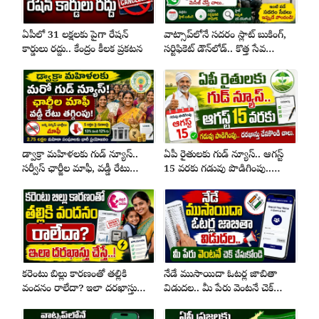
ఏపీలో 31 లక్షలకు పైగా రేషన్
వాట్సాప్‌లోనే సదరం స్లాట్ బుకింగ్,
కార్డులు రద్దు.. కేంద్రం కీలక ప్రకటన
సర్టిఫికెట్ డౌన్‌లోడ్.. కొత్త సేవ
ప్రారంభం
డ్వాక్రా మహిళలకు గుడ్ న్యూస్..
ఏపీ రైతులకు గుడ్ న్యూస్.. ఆగస్ట్
సర్వీస్ ఛార్జీల మాఫీ, వడ్డీ రేటు
15 వరకు గడువు పొడిగింపు..
తగ్గింపు
దరఖాస్తు చేస్కోండి చాలు..
కరెంటు బిల్లు కారణంతో తల్లికి
నేడే ముసాయిదా ఓటర్ల జాబితా
వందనం రాలేదా? ఇలా దరఖాస్తు
విడుదల.. మీ పేరు వెంటనే చెక్
చేస్తే..!
చేసుకోండి