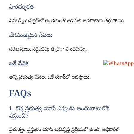
పారదర్శకత
సేవలన్నీ ఆన్‌లైన్‌లో ఉండటంతో అవినీతి అవకాశాలు తగ్గుతాయి.
వేగవంతమైన సేవలు
దరఖాస్తులు, సర్టిఫికెట్లు త్వరగా పొందవచ్చు.
ఒకే వేదిక
అన్ని ప్రభుత్వ సేవలు ఒకే యాప్‌లో లభిస్తాయి.
FAQs
1. కొత్త ప్రభుత్వ యాప్ ఎప్పుడు అందుబాటులోకి
వస్తుంది?
ప్రభుత్వం ప్రస్తుతం యాప్ అభివృద్ధి ప్రక్రియలో ఉంది. అధికారిక