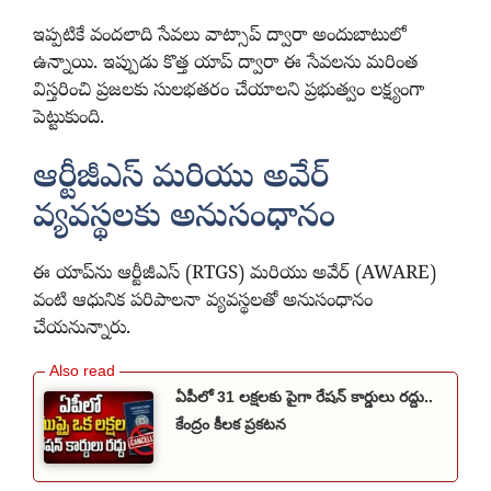
ఇప్పటికే వందలాది సేవలు వాట్సాప్ ద్వారా అందుబాటులో
ఉన్నాయి. ఇప్పుడు కొత్త యాప్ ద్వారా ఈ సేవలను మరింత
విస్తరించి ప్రజలకు సులభతరం చేయాలని ప్రభుత్వం లక్ష్యంగా
పెట్టుకుంది.
ఆర్టీజీఎస్ మరియు అవేర్
వ్యవస్థలకు అనుసంధానం
ఈ యాప్‌ను ఆర్టీజీఎస్ (RTGS) మరియు అవేర్ (AWARE)
వంటి ఆధునిక పరిపాలనా వ్యవస్థలతో అనుసంధానం
చేయనున్నారు.
ఏపీలో 31 లక్షలకు పైగా రేషన్ కార్డులు రద్దు..
కేంద్రం కీలక ప్రకటన