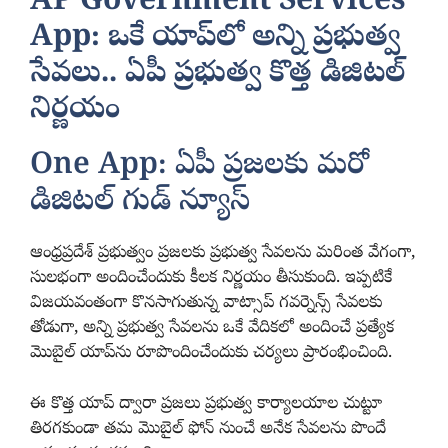
AP Government Services
App: ఒకే యాప్‌లో అన్ని ప్రభుత్వ
సేవలు.. ఏపీ ప్రభుత్వ కొత్త డిజిటల్
నిర్ణయం
One App: ఏపీ ప్రజలకు మరో
డిజిటల్ గుడ్ న్యూస్
ఆంధ్రప్రదేశ్ ప్రభుత్వం ప్రజలకు ప్రభుత్వ సేవలను మరింత వేగంగా,
సులభంగా అందించేందుకు కీలక నిర్ణయం తీసుకుంది. ఇప్పటికే
విజయవంతంగా కొనసాగుతున్న వాట్సాప్ గవర్నెన్స్ సేవలకు
తోడుగా, అన్ని ప్రభుత్వ సేవలను ఒకే వేదికలో అందించే ప్రత్యేక
మొబైల్ యాప్‌ను రూపొందించేందుకు చర్యలు ప్రారంభించింది.
ఈ కొత్త యాప్ ద్వారా ప్రజలు ప్రభుత్వ కార్యాలయాల చుట్టూ
తిరగకుండా తమ మొబైల్ ఫోన్ నుంచే అనేక సేవలను పొందే