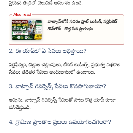
ప్రకటన త్వరలో వెలువడే అవకాశం ఉంది.
వాట్సాప్‌లోనే సదరం స్లాట్ బుకింగ్, సర్టిఫికెట్
డౌన్‌లోడ్.. కొత్త సేవ ప్రారంభం
2. ఈ యాప్‌లో ఏ సేవలు లభిస్తాయి?
సర్టిఫికెట్లు, బిల్లుల చెల్లింపులు, టికెట్ బుకింగ్స్, ప్రభుత్వ పథకాల
సేవలు తదితర సేవలు అందుబాటులో ఉంటాయి.
3. వాట్సాప్ గవర్నెన్స్ సేవలు కొనసాగుతాయా?
అవును. వాట్సాప్ గవర్నెన్స్ సేవలతో పాటు కొత్త యాప్ కూడా
పనిచేస్తుంది.
4. గ్రామీణ ప్రాంతాల ప్రజలు ఉపయోగించగలరా?