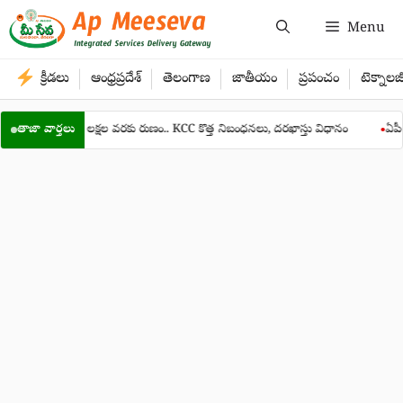
Skip
Menu
to
content
క్రీడలు
ఆంధ్రప్రదేశ్
తెలంగాణ
జాతీయం
ప్రపంచం
టెక్నాలజ
ు రూ.5 లక్షల వరకు రుణం.. KCC కొత్త నిబంధనలు, దరఖాస్తు విధానం
తాజా వార్తలు
ఏపీలో 31 లక్షలకు
●