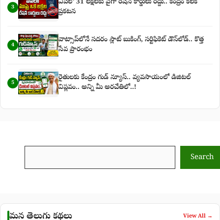
ఏపీలో 31 లక్షలకు పైగా రేషన్ కార్డులు రద్దు.. కేంద్రం కీలక
3
ప్రకటన
వాట్సాప్‌లోనే సదరం స్లాట్ బుకింగ్, సర్టిఫికెట్ డౌన్‌లోడ్.. కొత్త
4
సేవ ప్రారంభం
రైతులకు కేంద్రం గుడ్ న్యూస్.. వ్యవసాయంలో డిజిటల్
5
విప్లవం.. అన్ని మీ అరచేతిలో..!
Search
Search
మన తెలుగు కథలు
View All →